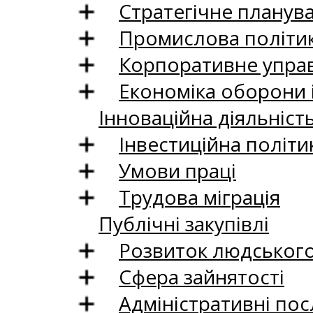
Стратегічне планув
Промислова політи
Корпоративне управ
Економіка оборони 
Інноваційна діяльніст
Інвестиційна політи
Умови праці
Трудова міграція
Публічні закупівлі
Розвиток людського 
Сфера зайнятості
Адміністративні пос