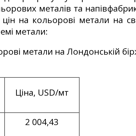
ьорових металів та напівфабрик
 цін на кольорові метали на св
ремі метали:
ьорові метали на Лондонській бірж
Ціна, USD/мт
2 004,43