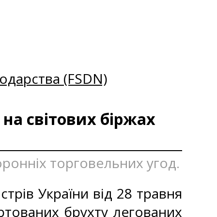
одарства (FSDN)
 на світових біржах
оронніх торговельних угод.
стрів України від 28 травня
ртованих брухту легованих