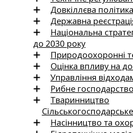
Довкіллєва політик
Державна реєстрація
Національна стратег
до 2030 року
Природоохоронні те
Оцінка впливу на до
Управління відхода
Рибне господарств
Тваринництво
Сільськогосподарськ
Насінництво та охо