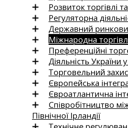
Розвиток торгівлі т
Регуляторна діяльні
Державний ринковий
Міжнародна торгівл
Преференційні торг
Діяльність України у
Торговельний захис
Європейська інтегр
Євроатлантична інт
Співробітництво між
Північної Ірландії
Технічне регулюван