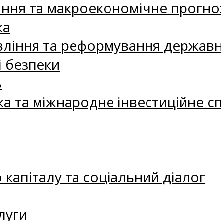
ання та макроекономічне прогно
ка
ління та реформування державн
і безпеки
ь
ка та міжнародне інвестиційне с
капіталу та соціальний діалог
луги