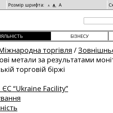
Розмір шрифта:
A
С
A
A
ІЯЛЬНІСТЬ
БІЗНЕСУ
Міжнародна торгівля
/
Зовнішньо
рові метали за результатами мон
ькій торговій біржі
 ЄС “Ukraine Facility”
ування
ність