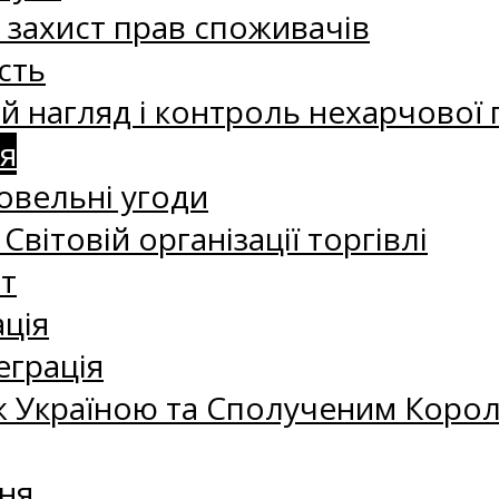
а захист прав споживачів
сть
 нагляд і контроль нехарчової 
я
овельні угоди
 Світовій організації торгівлі
т
ація
еграція
 Україною та Сполученим Королі
ня