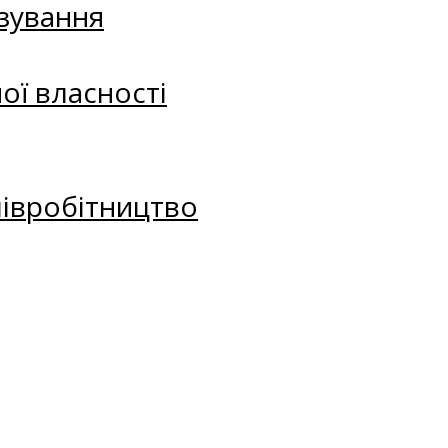
зування
ої власності
півробітництво