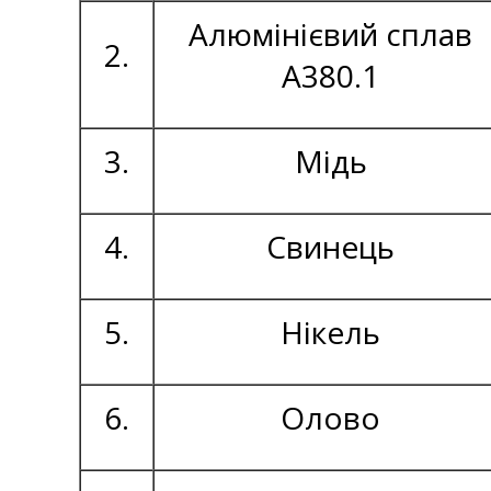
Алюмінієвий сплав
2.
А380.1
3.
Мідь
4.
Свинець
5.
Нікель
6.
Олово