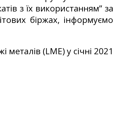
атів з їх використанням” за
ітових біржах, інформуємо
і металів (LME) у січні 2021