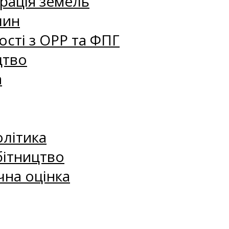
рація земель
лин
сті з ОРР та ФПГ
цтво
а
олітика
бітництво
чна оцінка