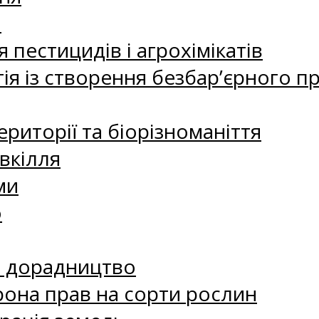
а
 пестицидів і агрохімікатів
ія із створення безбар’єрного пр
риторії та біорізноманіття
вкілля
ми
о
е дорадництво
рона прав на сорти рослин