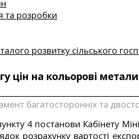
ин
я та розробки
талого розвитку сільського госп
у цін на кольорові метали
тамент багатосторонніх та двост
ункту 4 постанови Кабінету Міні
ядок розрахунку вартості експо