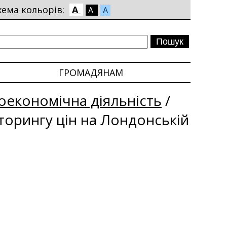
хема кольорів:
A
A
A
ГРОМАДЯНАМ
економічна діяльність
/
іторингу цін на Лондонській