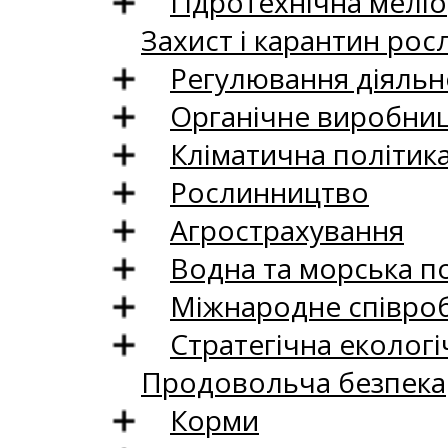
Гідротехнічна меліо
Захист і карантин рос
Регулювання діяльно
Органічне виробни
Кліматична політик
Рослинництво
Агрострахування
Водна та морська п
Міжнародне співро
Стратегічна екологі
Продовольча безпека
Корми