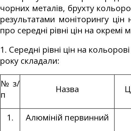
чорних металів, брухту кольоро
результатами моніторингу цін 
про середні рівні цін на окремі 
1. Середні рівні цін на кольоров
року складали:
№ з/
Назва
Ц
п
1.
Алюміній первинний