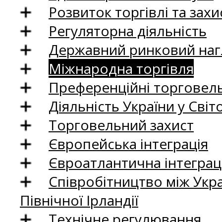
Розвиток торгівлі та зах
Регуляторна діяльність
Державний ринковий нагл
Міжнародна торгівля
Преференційні торговель
Діяльність України у Світо
Торговельний захист
Європейська інтеграція
Євроатлантична інтеграц
Співробітництво між Укр
Північної Ірландії
Технічне регулювання