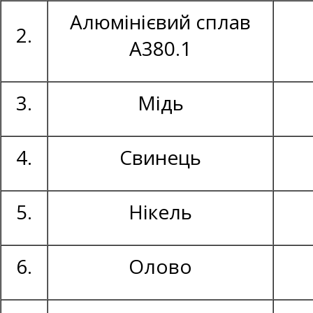
Алюмінієвий сплав
2.
А380.1
3.
Мідь
4.
Свинець
5.
Нікель
6.
Олово