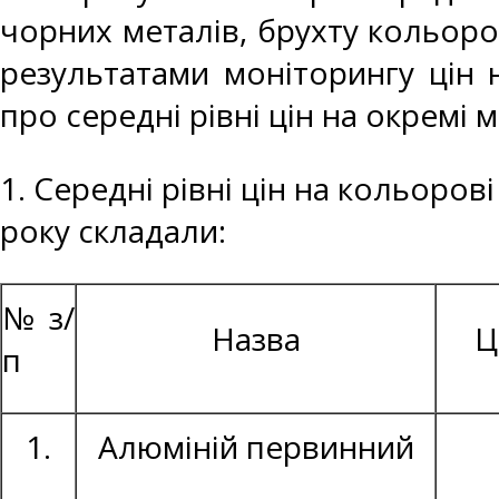
чорних металів, брухту кольоро
результатами моніторингу цін 
про середні рівні цін на окремі 
1. Середні рівні цін на кольоров
року складали:
№ з/
Назва
Ц
п
1.
Алюміній первинний