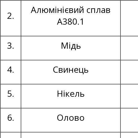
Алюмінієвий сплав
2.
А380.1
3.
Мідь
4.
Свинець
5.
Нікель
6.
Олово