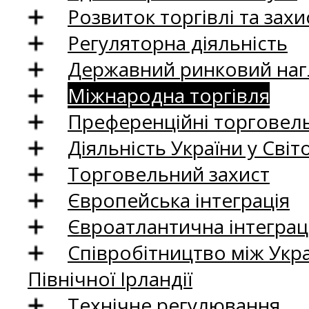
Розвиток торгівлі та зах
Регуляторна діяльність
Державний ринковий нагл
Міжнародна торгівля
Преференційні торговель
Діяльність України у Світо
Торговельний захист
Європейська інтеграція
Євроатлантична інтеграц
Співробітництво між Укр
Північної Ірландії
Технічне регулювання