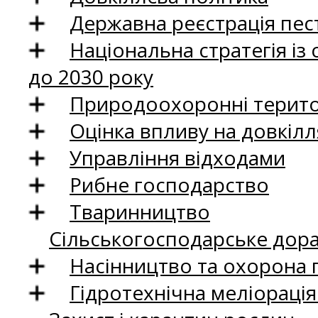
Державна реєстрація пест
Національна стратегія із
до 2030 року
Природоохоронні територ
Оцінка впливу на довкілл
Управління відходами
Рибне господарство
Тваринництво
Сільськогосподарське дор
Насінництво та охорона 
Гідротехнічна меліораці