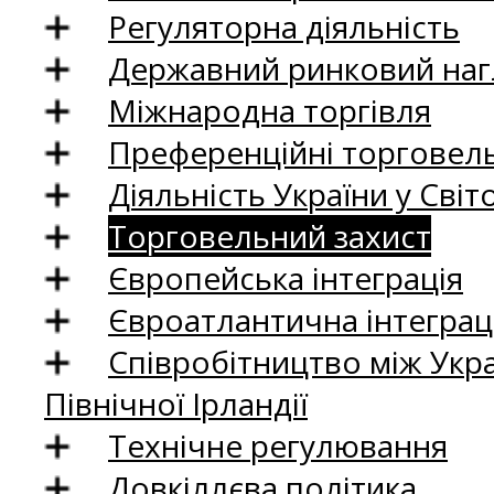
Регуляторна діяльність
Державний ринковий нагл
Міжнародна торгівля
Преференційні торговель
Діяльність України у Світо
Торговельний захист
Європейська інтеграція
Євроатлантична інтеграц
Співробітництво між Укр
Північної Ірландії
Технічне регулювання
Довкіллєва політика