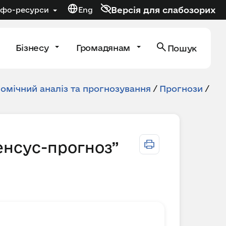
Версія для слабозорих
нфо-ресурси
Eng
Бізнесу
Громадянам
Пошук
мічний аналіз та прогнозування
/
Прогнози
/
енсус-прогноз”