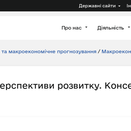
Державні сайти
І
Про нас
Діяльність
я та макроекономічне прогнозування
/
Макроеконо
перспективи розвитку. Конс