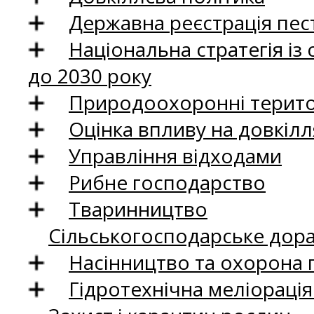
Державна реєстрація пест
Національна стратегія із
до 2030 року
Природоохоронні територ
Оцінка впливу на довкілл
Управління відходами
Рибне господарство
Тваринництво
Сільськогосподарське дор
Насінництво та охорона 
Гідротехнічна меліораці