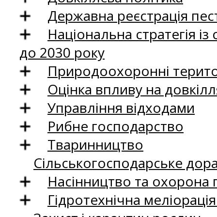
Державна реєстрація пест
Національна стратегія із
до 2030 року
Природоохоронні територ
Оцінка впливу на довкілл
Управління відходами
Рибне господарство
Тваринництво
Сільськогосподарське дор
Насінництво та охорона 
Гідротехнічна меліораці