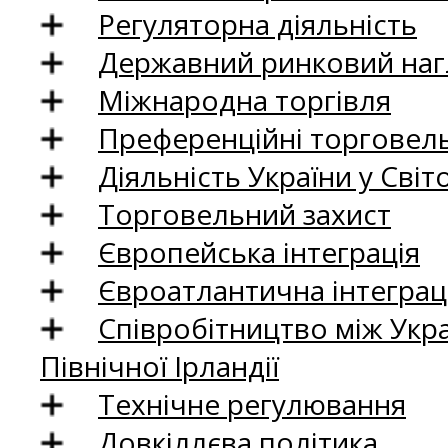
Регуляторна діяльність
Державний ринковий нагл
Міжнародна торгівля
Преференційні торговель
Діяльність України у Світо
Торговельний захист
Європейська інтеграція
Євроатлантична інтеграц
Співробітництво між Укр
Північної Ірландії
Технічне регулювання
Довкіллєва політика