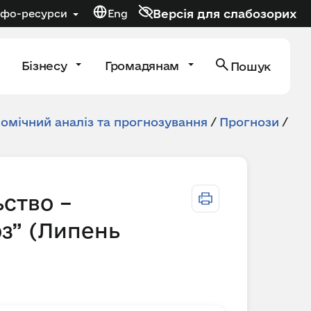
Версія для слабозорих
нфо-ресурси
Eng
Бізнесу
Громадянам
Пошук
мічний аналіз та прогнозування
/
Прогнози
/
ьство –
з” (Липень