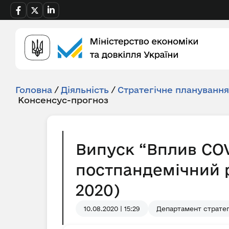
Головна
/
Діяльність
/
Стратегічне плануванн
Консенсус-прогноз
Випуск “Вплив COV
постпандемічний 
2020)
10.08.2020 | 15:29
Департамент стратег