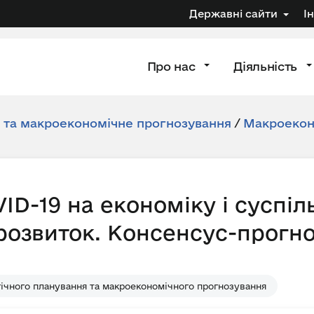
Державні сайти
І
Про нас
Діяльність
я та макроекономічне прогнозування
/
Макроеконо
ID-19 на економіку і суспіл
розвиток. Консенсус-прогно
ічного планування та макроекономічного прогнозування