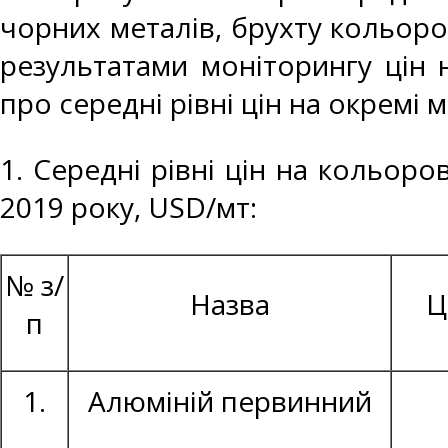
чорних металів, брухту кольоро
результатами моніторингу цін 
про середні рівні цін на окремі 
1. Середні рівні цін на кольоро
2019 року, USD/мт:
№ з/
Назва
Ц
п
1.
Алюміній первинний