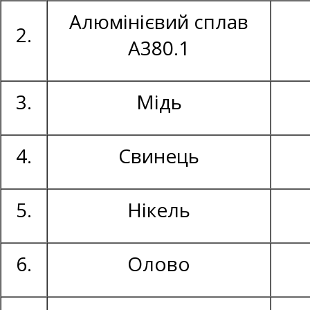
Алюмінієвий сплав
2.
А380.1
3.
Мідь
4.
Свинець
5.
Нікель
6.
Олово