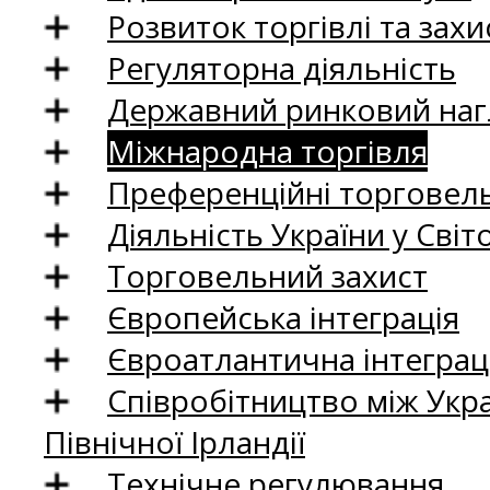
Розвиток торгівлі та зах
Регуляторна діяльність
Державний ринковий нагл
Міжнародна торгівля
Преференційні торговель
Діяльність України у Світо
Торговельний захист
Європейська інтеграція
Євроатлантична інтеграц
Співробітництво між Укр
Північної Ірландії
Технічне регулювання