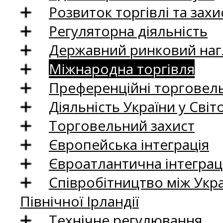
Розвиток торгівлі та зах
Регуляторна діяльність
Державний ринковий нагл
Міжнародна торгівля
Преференційні торговель
Діяльність України у Світо
Торговельний захист
Європейська інтеграція
Євроатлантична інтеграц
Співробітництво між Укр
Північної Ірландії
Технічне регулювання