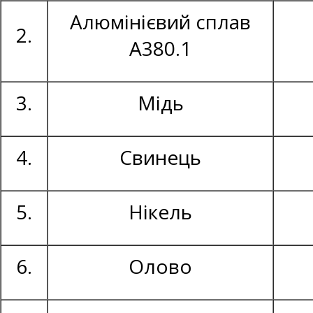
Алюмінієвий сплав
2.
А380.1
3.
Мідь
4.
Свинець
5.
Нікель
6.
Олово