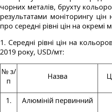
чорних металів, брухту кольоро
результатами моніторингу цін 
про середні рівні цін на окремі 
1. Середні рівні цін на кольоро
2019 року, USD/мт:
№ з/
Назва
Ц
п
1.
Алюміній первинний