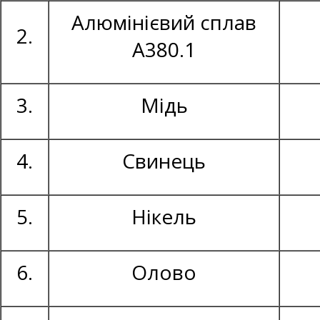
Алюмінієвий сплав
2.
А380.1
3.
Мідь
4.
Свинець
5.
Нікель
6.
Олово