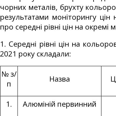
чорних металів, брухту кольоро
результатами моніторингу цін 
про середні рівні цін на окремі 
1. Середні рівні цін на кольоро
2021 року складали:
№ з/
Назва
Ц
п
1.
Алюміній первинний