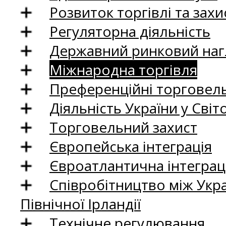
Розвиток торгівлі та зах
Регуляторна діяльність
Державний ринковий нагл
Міжнародна торгівля
Преференційні торговель
Діяльність України у Світо
Торговельний захист
Європейська інтеграція
Євроатлантична інтеграц
Співробітництво між Укр
Північної Ірландії
Технічне регулювання