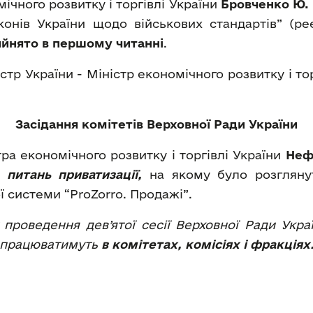
ічного розвитку і торгівлі України
Бровченко Ю. 
конів України щодо військових стандартів” (
ийнято в першому читанні
.
стр України - Міністр економічного розвитку і то
Засідання комітетів Верховної Ради України
ра економічного розвитку і торгівлі України
Неф
 питань приватизації,
на якому було розглянут
 системи “ProZorro. Продажі”.
 проведення дев’ятої сесії Верховної Ради Укр
и працюватимуть
в комітетах, комісіях і фракціях