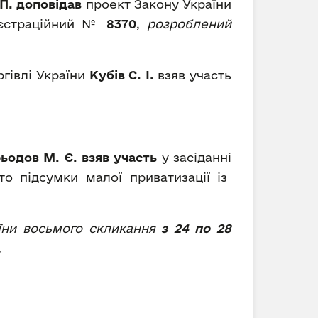
П.
доповідав
проект Закону України
реєстраційний №
8370
,
розроблений
ргівлі України
Кубів С. І.
взяв участь
ьодов М. Є. взяв участь
у засіданні
о підсумки малої приватизації із
аїни восьмого скликання
з
24 по 28
.