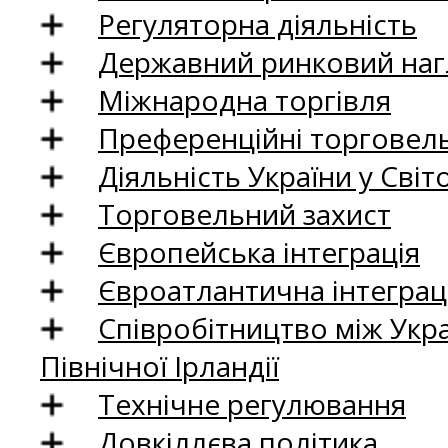
Регуляторна діяльність
Державний ринковий нагл
Міжнародна торгівля
Преференційні торговель
Діяльність України у Світо
Торговельний захист
Європейська інтеграція
Євроатлантична інтеграц
Співробітництво між Укр
Північної Ірландії
Технічне регулювання
Довкіллєва політика