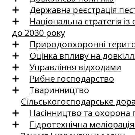
Державна реєстрація пест
Національна стратегія із
до 2030 року
Природоохоронні територ
Оцінка впливу на довкілл
Управління відходами
Рибне господарство
Тваринництво
Сільськогосподарське дор
Насінництво та охорона 
Гідротехнічна меліораці