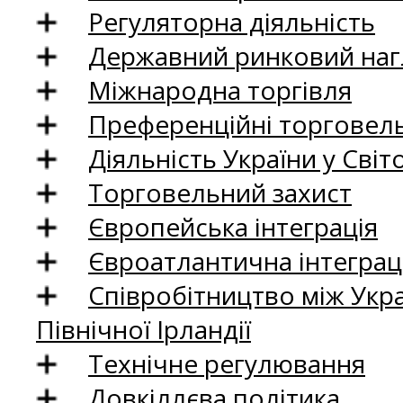
Регуляторна діяльність
Державний ринковий нагл
Міжнародна торгівля
Преференційні торговель
Діяльність України у Світо
Торговельний захист
Європейська інтеграція
Євроатлантична інтеграц
Співробітництво між Укр
Північної Ірландії
Технічне регулювання
Довкіллєва політика