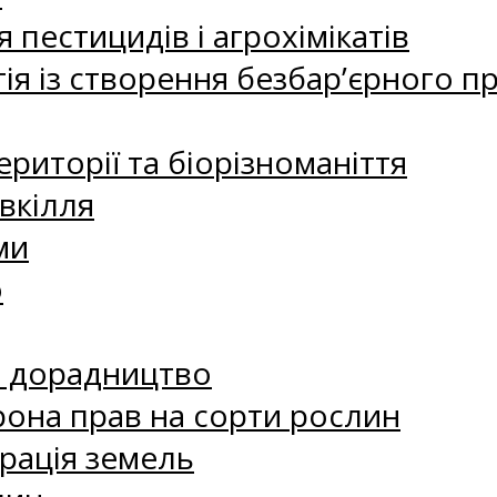
 пестицидів і агрохімікатів
ія із створення безбар’єрного пр
риторії та біорізноманіття
вкілля
ми
о
е дорадництво
рона прав на сорти рослин
рація земель