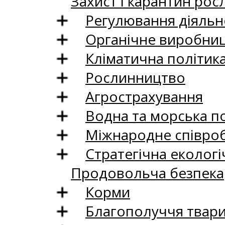
Захист і карантин рос
Регулювання діяльно
Органічне виробни
Кліматична політик
Рослинництво
Агрострахування
Водна та морська п
Міжнародне співро
Стратегічна екологі
Продовольча безпека
Корми
Благополуччя твар