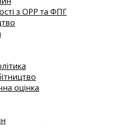
лин
сті з ОРР та ФПГ
цтво
а
олітика
бітництво
чна оцінка
ин