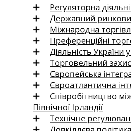
Регуляторна діяльні
Державний ринковий
Міжнародна торгівл
Преференційні торг
Діяльність України у
Торговельний захис
Європейська інтегр
Євроатлантична інт
Співробітництво між
Північної Ірландії
Технічне регулюван
Довкіллєва політик