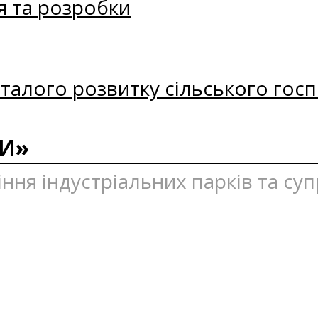
я та розробки
талого розвитку сільського госп
И»
іння індустріальних парків та су