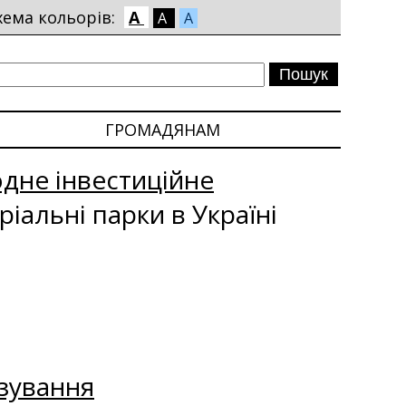
хема кольорів:
A
A
A
ГРОМАДЯНАМ
одне інвестиційне
ріальні парки в Україні
зування