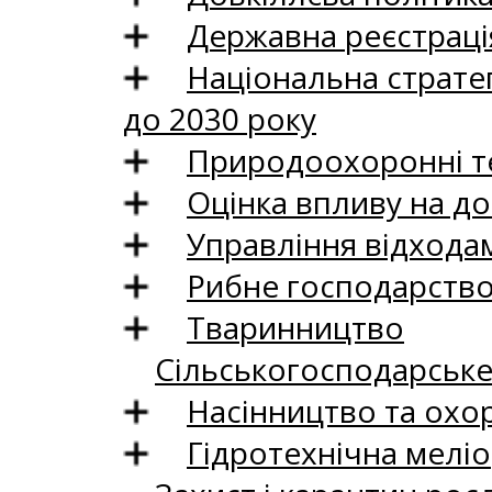
Державна реєстрація
Національна стратег
до 2030 року
Природоохоронні те
Оцінка впливу на до
Управління відхода
Рибне господарств
Тваринництво
Сільськогосподарськ
Насінництво та охо
Гідротехнічна меліо