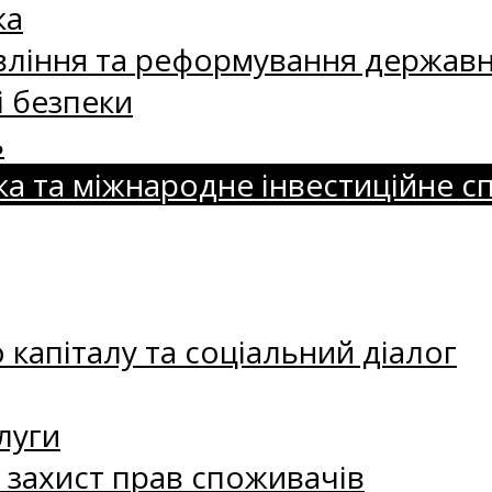
ка
ління та реформування державн
і безпеки
ь
ка та міжнародне інвестиційне с
капіталу та соціальний діалог
луги
а захист прав споживачів