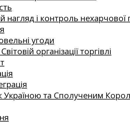
сть
 нагляд і контроль нехарчової 
я
овельні угоди
 Світовій організації торгівлі
т
ація
еграція
 Україною та Сполученим Королі
ня
а