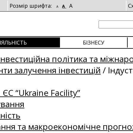
Розмір шрифта:
A
С
A
A
ІЯЛЬНІСТЬ
БІЗНЕСУ
Інвестиційна політика та міжнар
нти залучення інвестицій
/
Індуст
 ЄС “Ukraine Facility”
ування
ність
ання та макроекономічне прогно