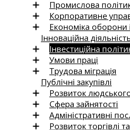
Промислова політи
Корпоративне управ
Економіка оборони 
Інноваційна діяльніст
Інвестиційна політи
Умови праці
Трудова міграція
Публічні закупівлі
Розвиток людського 
Сфера зайнятості
Адміністративні пос
Розвиток торгівлі т