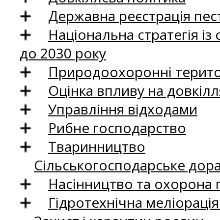
Державна реєстрація пест
Національна стратегія із
до 2030 року
Природоохоронні територ
Оцінка впливу на довкілл
Управління відходами
Рибне господарство
Тваринництво
Сільськогосподарське дор
Насінництво та охорона 
Гідротехнічна меліораці