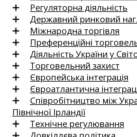
Регуляторна діяльність
Державний ринковий нагл
Міжнародна торгівля
Преференційні торговель
Діяльність України у Світо
Торговельний захист
Європейська інтеграція
Євроатлантична інтеграц
Співробітництво між Укр
Північної Ірландії
Технічне регулювання
Довкіллєва політика