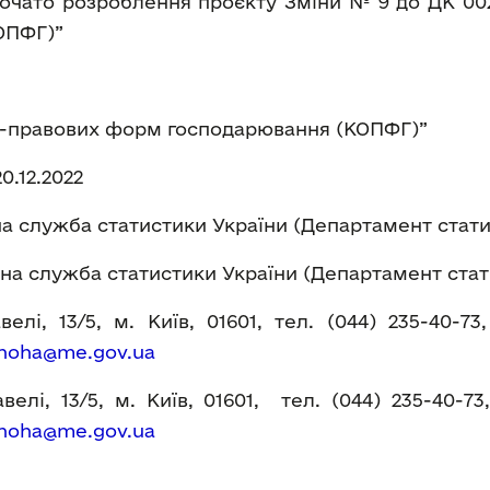
очато розроблення проєкту Зміни № 9 до ДК 002:
ОПФГ)”
о-правових форм господарювання (КОПФГ)”
20.12.2022
 служба статистики України (Департамент стат
а служба статистики України (Департамент ста
елі, 13/5, м. Київ, 01601, тел. (044) 235-40-73
hoha@me.gov.ua
елі, 13/5, м. Київ, 01601, тел. (044) 235-40-7
hoha@me.gov.ua