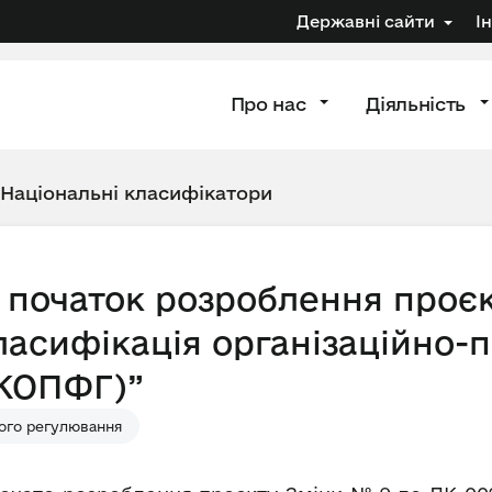
Державні сайти
І
Про нас
Діяльність
Національні класифікатори
 початок розроблення проєк
ласифікація організаційно
КОПФГ)”
ого регулювання