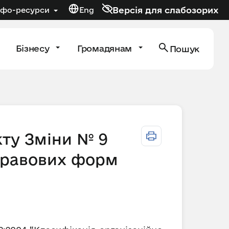
Версія для слабозорих
нфо-ресурси
Eng
Бізнесу
Громадянам
Пошук
ту Зміни № 9
-правових форм