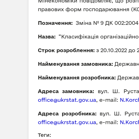
Мінекономіки повідомляє, що розп
правових форм господарювання (К
Позначення:
Зміна № 9 ДК 002:2004
Назва:
“Класифікація організаційн
Строк розроблення:
з 20.10.2022 до 
Найменування замовника:
Державна
Найменування розробника:
Державн
Адреса замовника:
вул. Ш. Рустав
office@ukrstat.gov.ua
, е-mail:
N.Korc
Адреса розробника:
вул. Ш. Рустав
office@ukrstat.gov.ua
, е-mail:
N.Korc
Теги: