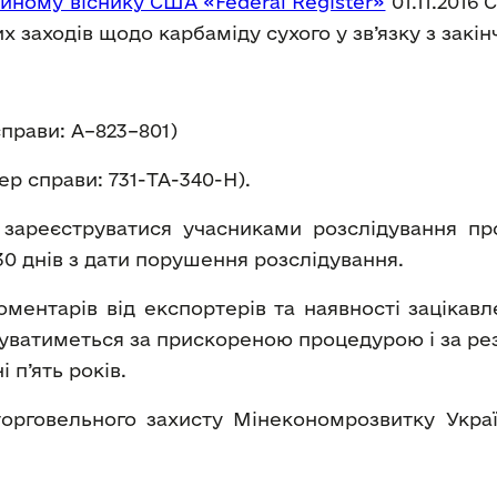
йному віснику США «Federal Register»
01.11.2016
 заходів щодо карбаміду сухого у зв’язку з закін
прави: A–823–801)
ер справи: 731-TA-340-H).
зареєструватися учасниками розслідування пр
30 днів з дати порушення розслідування.
коментарів від експортерів та наявності зацікав
буватиметься за прискореною процедурою і за ре
 п’ять років.
торговельного захисту Мінекономрозвитку Укра