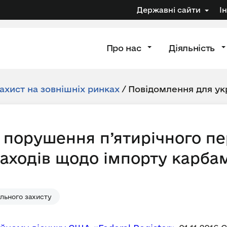
Державні сайти
І
Про нас
Діяльність
ахист на зовнішніх ринках
/
Повідомлення для ук
 порушення п’ятирічного п
аходів щодо імпорту карбам
льного захисту