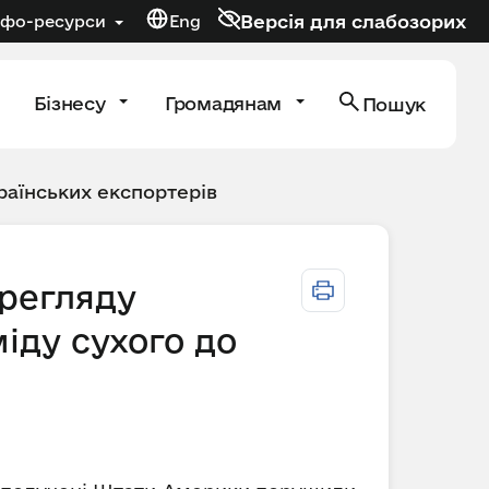
Версія для слабозорих
нфо-ресурси
Eng
Бізнесу
Громадянам
Пошук
раїнських експортерів
ерегляду
іду сухого до