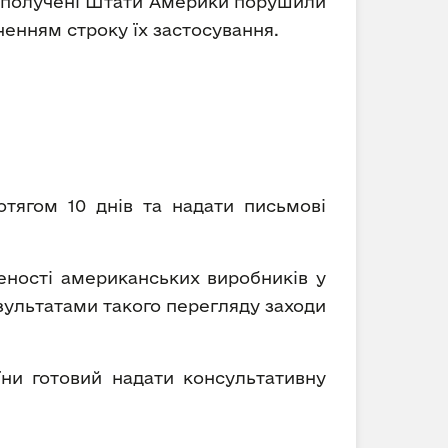
 Сполучені Штати Америки порушили
ченням строку їх застосування.
отягом 10 днів та надати письмові
леності американських виробників у
зультатами такого перегляду заходи
їни готовий надати консультативну