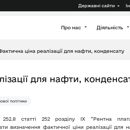
Державні сайти
І
Про нас
Діяльність
Фактична ціна реалізації для нафти, конденсату
лізації для нафти, конденса
ової політики
 252.8 статті 252 розділу IX “Рентна плат
ти визначення фактичної ціни реалізації для н