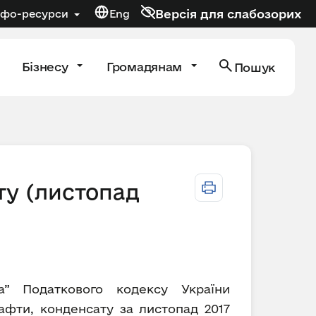
Версія для слабозорих
нфо-ресурси
Eng
Бізнесу
Громадянам
Пошук
ту (листопад
а” Податкового кодексу України
афти, конденсату за листопад 2017