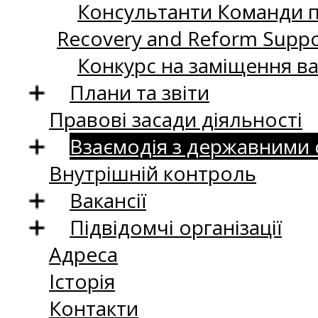
Консультанти Команди пі
Recovery and Reform Supp
Конкурс на заміщення в
Плани та звіти
Правові засади діяльності
Взаємодія з державними
Внутрішній контроль
Вакансії
Підвідомчі організації
Адреса
Історія
Контакти