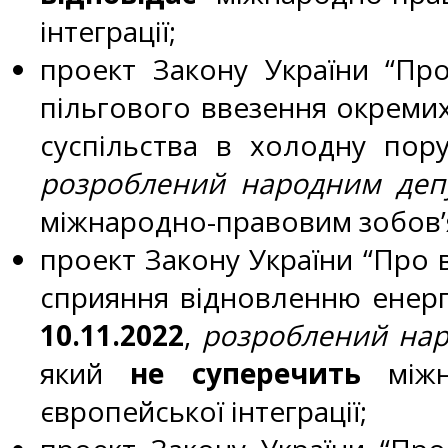
інтеграції;
проект Закону України “Пр
пільгового ввезення окремих
суспільства в холодну пору
розроблений народним депу
міжнародно-правовим зобов’яз
проект Закону України “Про 
сприяння відновленню енерге
10.11.2022
,
розроблений наро
який
не суперечить
міжна
європейської інтеграції;