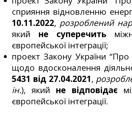
проект Закону України “Пр
сприяння відновленню енерге
10.11.2022
,
розроблений наро
який
не суперечить
міжна
європейської інтеграції;
проект Закону України “Про 
щодо вдосконалення діяльно
5431 від 27.04.2021
,
розробле
ін.
), який
не відповідає
між
європейської інтеграції.