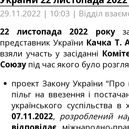
29.11.2022 | 10:03 | Відділ взає
22 листопада 2022 року
з
представник України
Качка Т. А
взяли участь у засіданні
Коміт
Союзу
під час якого було розгля
проект Закону України “Про
пільг на ввезення і постач
українського суспільства в
07.11.2022
,
розроблений на
відповідає
міжнародно-прав