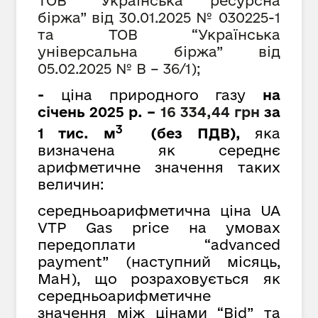
ТОВ “Українська ресурсна
біржа” від 30.01.2025 № 030225-1
та ТОВ “Українська
універсальна біржа” від
05
.02.2025 № В – 36/1);
-
ціна природного газу
на
січень 2025 р. –
16
334
,
44
грн
за
3
1 тис. м
(без ПДВ),
яка
визначена як середнє
арифметичне значення таких
величин:
середньоарифметична ціна UA
VTP Gas price на умовах
передоплати “advanced
payment” (наступний місяць,
MaH), що розраховується як
cередньоарифметичне
значення між цінами “Bid” та