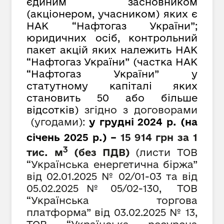
єдиним засновником
(акціонером, учасником) яких є
НАК “Нафтогаз України”;
юридичних осіб, контрольний
пакет акцій яких належить НАК
“Нафтогаз України” (частка НАК
“Нафтогаз України” у
статутному капіталі яких
становить 50 або більше
відсотків)
згідно з договорами
(угодами):
у грудні 2024 р. (на
січень 2025 р.) –
15 914
грн за 1
3
тис. м
(
без ПДВ)
(листи ТОВ
“Українська енергетична біржа”
від 02.01.2025 № 02/01-03 та від
05.02.2025 № 05/02-130, ТОВ
“Українська торгова
платформа” від 03.02.2025 № 13,