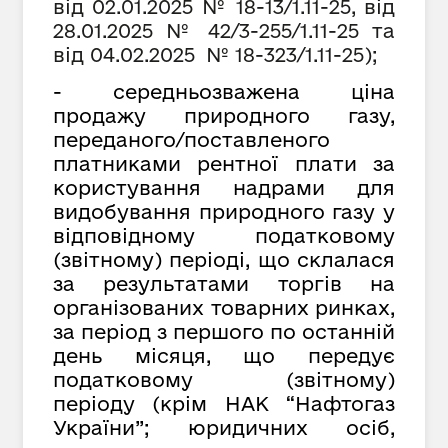
від 02.01.2025 № 18-13/1.11-25, від
28.01.2025 № 42/3-255/1.11-25 та
від 04.02.2025
№ 18-323/1.11-25);
- середньозважена ціна
продажу природного газу,
переданого/поставленого
платниками рентної плати за
користування надрами для
видобування природного газу у
відповідному податковому
(звітному) періоді, що склалася
за результатами торгів на
організованих товарних ринках,
за період з першого по останній
день місяця, що передує
податковому (звітному)
періоду (крім НАК “Нафтогаз
України”; юридичних осіб,