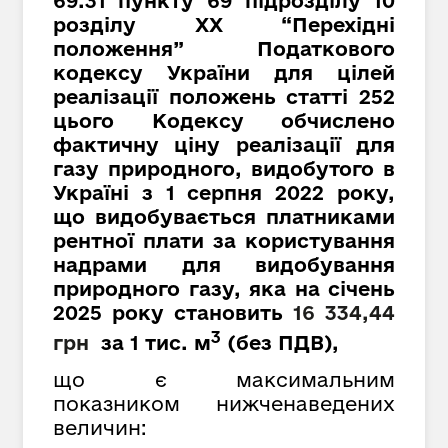
69.31 пункту 69 підрозділу 10
розділу XX “Перехідні
положення” Податкового
кодексу України для цілей
реалізації положень статті 252
цього Кодексу обчислено
фактичну ціну реалізації для
газу природного, видобутого в
Україні з 1 серпня 2022 року,
що видобувається платниками
рентної плати за користування
надрами для видобування
природного газу, яка на січень
2025 року становить
16
334
,
44
3
грн
за 1 тис. м
(
без ПДВ
)
,
що є максимальним
показником нижченаведених
величин: