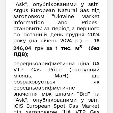
“Ask”, опублікованими у звіті
Argus European Natural Gas під
заголовком “Ukraine Market
Information and Prices”
становить: за період з першого
по останній день грудня 2024
року (на січень 2024 р.) –
16
3
246,04 грн
за
1 тис. м
(без
ПДВ)
;
середньоарифметична ціна UA
VTP Gas Price (наступний
місяць, MaH), що
розраховується як
середньоарифметичне
значення між цінами “Bid” та
“Ask”, опублікованими у звіті
ICIS European Spot Gas Market
під заголовком “UA VTP Gas