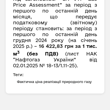
Price Assessment” за період з
першого по останній день
місяця, що передує
податковому (звітному)
періоду
с
тановить: за період з
першого по останній день
грудня 2024 року (на січень
2025 р.) –
16 422,83 грн за
1 тис.
3
м
(без ПДВ)
(лист НАК
“Нафтогаз України” від
02.01.2025 № 18-13/1.11-25).
Теги:
Фактична ціна реалізації природного газу