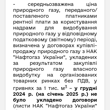
- середньозважена ціна
природного газу, переданого/
поставленого платниками
рентної плати за користування
надрами для видобування
природного газу у відповідному
податковому (звітному) періоді,
визначена у договорах купівлі-
продажу природного газу з НАК
“Нафтогаз України”,
укладених
за результатом закупівлі
природного газу власного
видобутку на організованих
товарних ринках без ПДВ, у
3
гривнях за
1 тис. м
–
у грудні
2024 р. (на січень 2025 р.) не
було укладено договори
(листи НАК “Нафтогаз України”