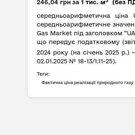
3
246,04 грн
за
1 тис. м
(без П
середньоарифметична ціна 
середньоарифметичне значення
Gas Market під заголовком “UA
що передує податковому (зві
2024 року (на січень 2025 р.) 
02.01.2025 № 18-13/1.11-25).
Теги:
Фактична ціна реалізації природного газу