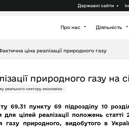
Державні сайти
І
Про нас
Діяльність
Фактична ціна реалізації природного газу
ізації природного газу на с
ку реального сектору економіки
ту 69.31 пункту 69 підрозділу 10 розд
 для цілей реалізації положень статті
ля газу природного, видобутого в Украї