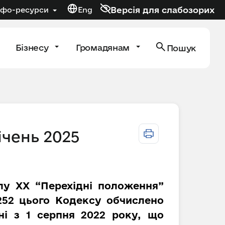
Версія для слабозорих
нфо-ресурси
Eng
Бізнесу
Громадянам
Пошук
ічень 2025
ілу XX “Перехідні положення”
 252 цього Кодексу обчислено
ні з 1 серпня 2022 року, що