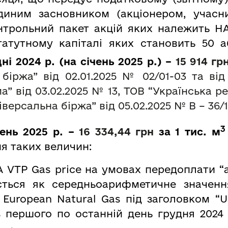
єдиним засновником (акціонером, учас
онтрольний пакет акцій яких належить НА
атутному капіталі яких становить 50 аб
ні 2024 р. (на січень 2025 р.) –
15 914
грн
біржа” від 02.01.2025 № 02/01-03 та ві
” від 03.02.2025 № 13, ТОВ “Українська ре
іверсальна біржа” від
05
.02.2025 № В – 36/1
ень 2025 р. –
16
334
,
44
грн
за 1 тис. м
я таких величин:
 VTP Gas price на умовах передоплати “
ється як cередньоарифметичне значення
 European Natural Gas під заголовком “U
 з першого по останній день грудня 2024 