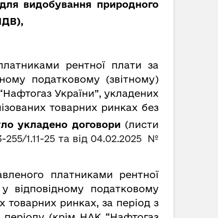
 для видобування природного
ПДВ
)
,
платниками рентної плати за
ному податковому (звітному)
“Нафтогаз України”,
укладених
нізованих товарних ринках без
 було укладено договори
(листи
3-255/1.11-25 та від 04.02.2025
№
авленого платниками рентної
 у відповідному податковому
х товарних ринках, за період з
 періоду (крім НАК “Нафтогаз