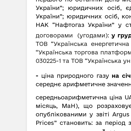
України”; юридичних осіб, 
України”; юридичних осіб, к
НАК “Нафтогаз України” у ст
договорами (угодами):
у груд
ТОВ “Українська енергетична 
“Українська торгова платформа
030225-1
та ТОВ “Українська ун
-
ціна природного газу
на січ
середнє арифметичне значенн
середньоарифметична ціна UA
місяць, MaH), що розрахову
опублікованими у звіті Argus
Prices” становить: за період