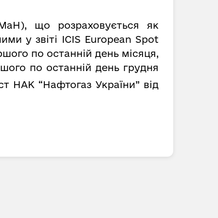
MaH), що розраховується як
ми у звіті ICIS European Spot
ршого по останній день місяця,
ршого по останній день грудня
ст НАК “Нафтогаз України” від