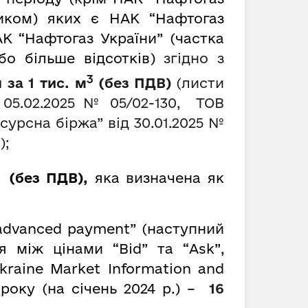
ником) яких є НАК “Нафтогаз
К “Нафтогаз України” (частка
о більше відсотків)
згідно з
3
 за 1 тис. м
(
без ПДВ)
(листи
д 05.02.2025 № 05/02-130, ТОВ
сурсна біржа” від 30.01.2025 №
);
3
(без ПДВ),
яка визначена як
advanced payment” (наступний
 між цінами “Bid” та “Ask”,
kraine Market Information and
року (на січень 2024 р.) –
16