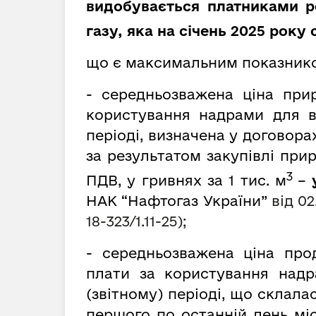
видобувається платниками р
газу, яка на січень 2025 року
що є максимальним показник
- середньозважена ціна при
користування надрами для в
періоді, визначена у договора
за результатом закупівлі при
3
ПДВ, у гривнях за
1 тис. м
–
НАК “Нафтогаз України”
від 02
18-323/1.11-25);
- середньозважена ціна про
плати за користування надр
(звітному) періоді, що склала
першого по останній день мі