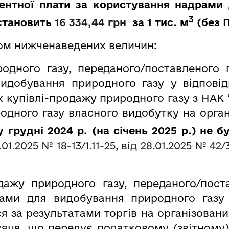
ентної плати за користування надрами
3
 становить
16
334
,
44
грн
за 1 тис. м
(
без 
ом нижченаведених величин:
родного газу, переданого/поставленого 
идобування природного газу у відповід
х купівлі-продажу природного газу з НАК 
родного газу власного видобутку на орга
у грудні 2024 р. (на січень 2025 р.) не
.01.2025 № 18-13/1.11-25, від 28.01.2025 № 42/
дажу природного газу, переданого/пост
ами для видобування природного газу
ся за результатами торгів на організовани
сяця, що передує податковому (звітному)