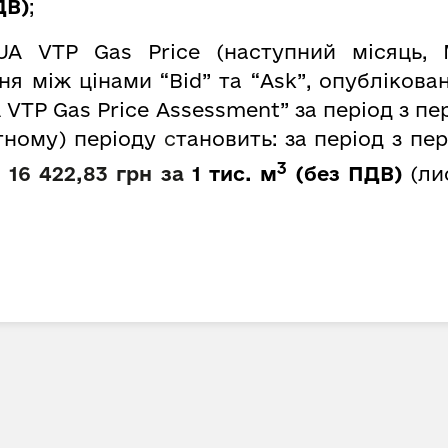
ДВ)
;
UA VTP Gas Price (наступний місяць, 
 між цінами “Bid” та “Ask”, опубліковани
 VTP Gas Price Assessment” за період з пе
тному) періоду
с
тановить: за період з пе
3
–
16 422,83 грн за
1 тис. м
(без ПДВ)
(ли