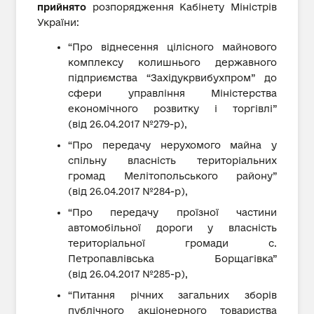
прийнято
розпорядження Кабінету Міністрів
України:
“Про віднесення цілісного майнового
комплексу колишнього державного
підприємства “Західукрвибухпром” до
сфери управління Міністерства
економічного розвитку і торгівлі”
(від 26.04.2017 №279-р),
“Про передачу нерухомого майна у
спільну власність територіальних
громад Мелітопольського району”
(від 26.04.2017 №284-р),
“Про передачу проїзної частини
автомобільної дороги у власність
територіальної громади c.
Петропавлівська Борщагівка”
(від 26.04.2017 №285-р),
“Питання річних загальних зборів
публічного акціонерного товариства