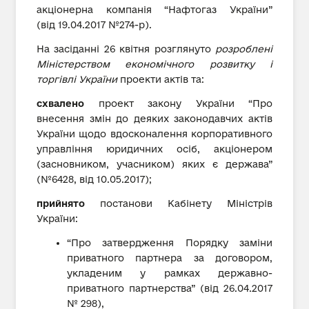
акціонерна компанія “Нафтогаз України”
(від 19.04.2017 №274-р).
На засіданні 26 квітня розглянуто
розроблені
Міністерством економічного розвитку і
торгівлі України
проекти актів та:
схвалено
проект закону України “Про
внесення змін до деяких законодавчих актів
України щодо вдосконалення корпоративного
управління юридичних осіб, акціонером
(засновником, учасником) яких є держава”
(№6428, від 10.05.2017);
прийнято
постанови Кабінету Міністрів
України:
“Про затвердження Порядку заміни
приватного партнера за договором,
укладеним у рамках державно-
приватного партнерства” (від 26.04.2017
№ 298),