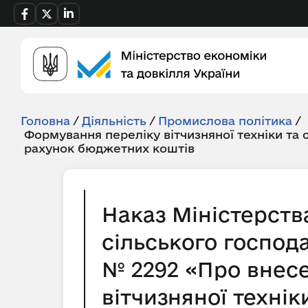
Головна
/
Діяльність
/
Промислова політика
/
Формування переліку вітчизняної техніки та
рахунок бюджетних коштів
Наказ Міністерства
сільського господ
№ 2292 «Про внесе
вітчизняної техні