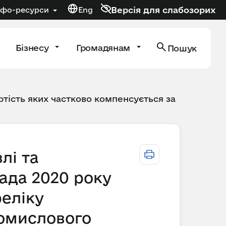
Версія для слабозорих
нфо-ресурси
Eng
Бізнесу
Громадянам
Пошук
тість яких частково компенсується за
лі та
пада 2020 року
реліку
ромислового