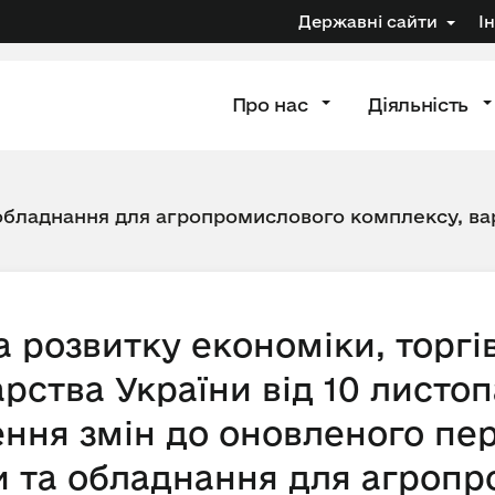
Державні сайти
І
Про нас
Діяльність
 обладнання для агропромислового комплексу, вар
 розвитку економіки, торгів
арства України від 10 листо
ння змін до оновленого пе
ки та обладнання для агроп