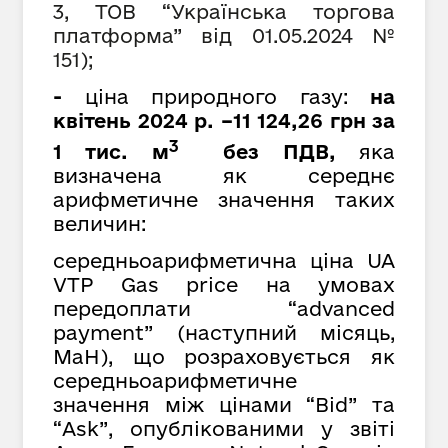
3, ТОВ “Українська торгова
платформа” від 01.05.2024 №
151);
-
ціна природного газу:
на
квітень 2024 р. –11 124,26 грн за
3
1 тис. м
без ПДВ,
яка
визначена як середнє
арифметичне значення таких
величин:
середньоарифметична ціна UA
VTP Gas price на умовах
передоплати “advanced
payment” (наступний місяць,
MaH), що розраховується як
cередньоарифметичне
значення між цінами “Bid” та
“Ask”, опублікованими у звіті