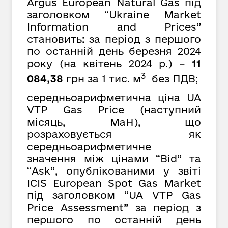
Argus European Natural Gas під
заголовком “Ukraine Market
Information and Prices”
становить: за період з першого
по останній день березня 2024
року (на квітень 2024 р.) –
11
3
084,38
грн за 1 тис. м
без ПДВ;
середньоарифметична ціна UA
VTP Gas Price (наступний
місяць, MaH), що
розраховується як
середньоарифметичне
значення між цінами “Bid” та
“Ask”, опублікованими у звіті
ICIS European Spot Gas Market
під заголовком “UA VTP Gas
Price Assessment” за період з
першого по останній день