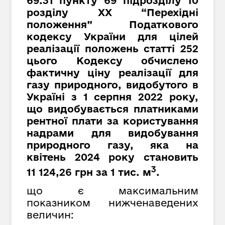
69.31 пункту 69 підрозділу 10
розділу XX “Перехідні
положення” Податкового
кодексу України для цілей
реалізації положень статті 252
цього Кодексу обчислено
фактичну ціну реалізації для
газу природного, видобутого в
Україні з 1 серпня 2022 року,
що видобувається платниками
рентної плати за користування
надрами для видобування
природного газу, яка на
квітень 2024 року становить
3
11 124,26 грн за 1 тис. м
.
що є максимальним
показником нижченаведених
величин: