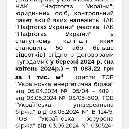
НАК “Нафтогаз України”;
юридичних осіб, контрольний
пакет акцій яких належить НАК
“Нафтогаз України” (частка НАК
“Нафтогаз України” у
статутному капіталі яких
становить 50 або більше
відсотків)
згідно з договорами
(угодами):
у березні 2024 р. (на
квітень 2024р.) – 11 083,22 грн
3
за 1 тис. м
(листи ТОВ
“Українська енергетична біржа”
від 05.04.2024 № 05/04 – 489 і
від 03
.05.2024 №
03/05-600, ТОВ
“Українська універсальна
біржа” від 03.05.2024 № В-124/5,
ТОВ “Українська ресурсна
біржа” від 03.05.2024 № 030524-