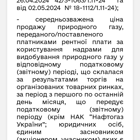
26.04.2024 42/3-1063/1.11-24 та
від 02.05.2024 № 18-1112/1.11-24);
- середньозважена ціна
продажу природного газу,
переданого/поставленого
платниками рентної плати за
користування надрами для
видобування природного газу у
відповідному податковому
(звітному) періоді, що склалася
за результатами торгів на
організованих товарних ринках,
за період з першого по останній
день місяця, що передує
податковому (звітному)
періоду (крім НАК “Нафтогаз
України”; юридичних осіб,
єдиним засновником
(акціонером, учасником) яких є