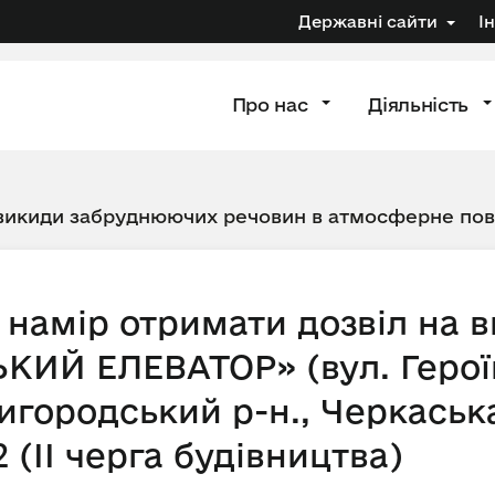
Державні сайти
І
Про нас
Діяльність
 викиди забруднюючих речовин в атмосферне по
намір отримати дозвіл на 
ИЙ ЕЛЕВАТОР» (вул. Героїв
городський р-н., Черкаська
 (ІІ черга будівництва)