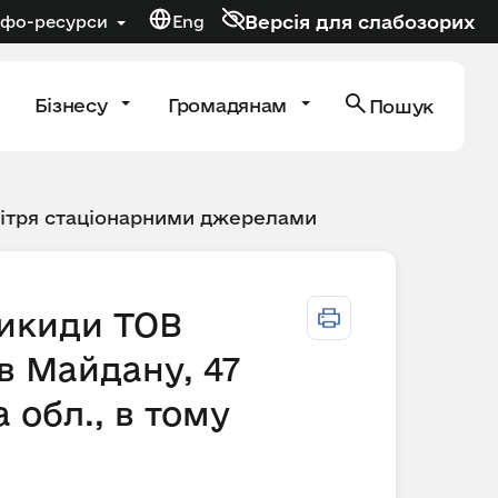
Версія для слабозорих
нфо-ресурси
Eng
Бізнесу
Громадянам
Пошук
вітря стаціонарними джерелами
викиди ТОВ
 Майдану, 47
 обл., в тому