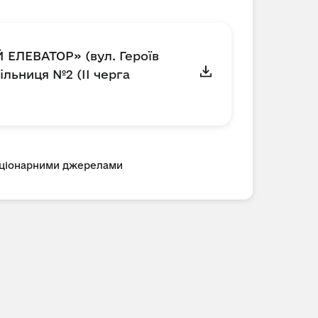
 ЕЛЕВАТОР» (вул. Героїв
ільниця №2 (ІІ черга
таціонарними джерелами