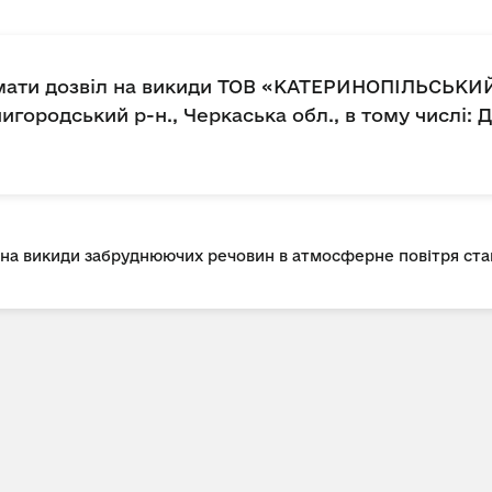
мати дозвіл на викиди ТОВ «КАТЕРИНОПІЛЬСЬКИЙ
городський р-н., Черкаська обл., в тому числі: Д
л на викиди забруднюючих речовин в атмосферне повітря с