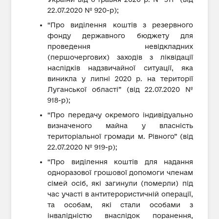
22.07.2020 № 920-р);
“Про виділення коштів з резервного
фонду державного бюджету для
проведення невідкладних
(першочергових) заходів з ліквідації
наслідків надзвичайної ситуації, яка
виникла у липні 2020 р. на території
Луганської області” (від 22.07.2020 №
918-р);
“Про передачу окремого індивідуально
визначеного майна у власність
територіальної громади м. Рівного” (від
22.07.2020 № 919-р);
“Про виділення коштів для надання
одноразової грошової допомоги членам
сімей осіб, які загинули (померли) під
час участі в антитерористичній операції,
та особам, які стали особами з
інвалідністю внаслідок поранення,