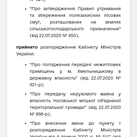
“Про затвердження Правил утримання
та збереження полезахисних лісових
смуг, розташованих на землях
сільськогосподарського призначення”
(від 22.07.2020 № 650),
прийнято
розпорядження Кабінету Міністрів
України:
“Про погодження передачі нежитлових
приміщень у м. Хмельницькому в
державну власність” (від 22.07.2020 №
921-р);
“Про передачу нерухомого майна у
власність Носівської міської об’єднаної
територіальної громади” (від 22.07.2020
№ 898-р);
“Про внесення зміни до пункту 1
розпорядження Кабінету Міністрів
України від 6 травня 2020 р. № 511” (від