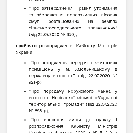
“Про затвердження Правил утримання
та збереження полезахисних лісових
смуг, розташованих на землях
сільськогосподарського призначення”
(від 22.07.2020 № 650),
прийнято
розпорядження Кабінету Міністрів
України:
“Про погодження передачі нежитлових
приміщень у м. Хмельницькому в
державну власність” (від 22.07.2020 №
921-р);
“Про передачу нерухомого майна у
власність Носівської міської об’єднаної
територіальної громади” (від 22.07.2020
№ 898-р);
“Про внесення зміни до пункту 1
розпорядження Кабінету Міністрів
України від 6 травня 2020 р. № 511” (від