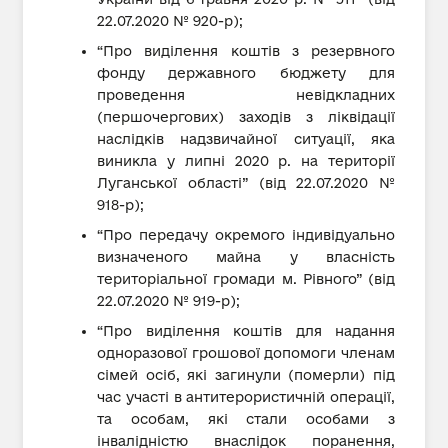
22.07.2020 № 920-р);
“Про виділення коштів з резервного
фонду державного бюджету для
проведення невідкладних
(першочергових) заходів з ліквідації
наслідків надзвичайної ситуації, яка
виникла у липні 2020 р. на території
Луганської області” (від 22.07.2020 №
918-р);
“Про передачу окремого індивідуально
визначеного майна у власність
територіальної громади м. Рівного” (від
22.07.2020 № 919-р);
“Про виділення коштів для надання
одноразової грошової допомоги членам
сімей осіб, які загинули (померли) під
час участі в антитерористичній операції,
та особам, які стали особами з
інвалідністю внаслідок поранення,