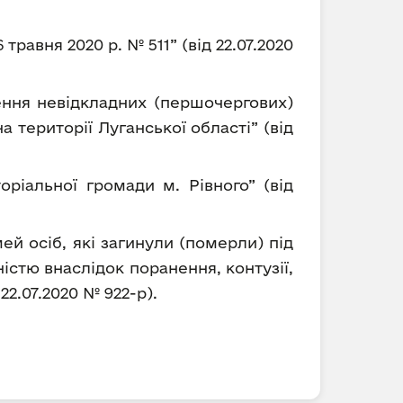
равня 2020 р. № 511” (від 22.07.2020
ння невідкладних (першочергових)
на території Луганської області” (від
ріальної громади м. Рівного” (від
й осіб, які загинули (померли) під
ністю внаслідок поранення, контузії,
22.07.2020 № 922-р).