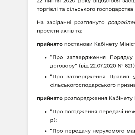
22 липня 2020 року відбулося засі
торгівлі та сільського господарства
На засіданні розглянуто
розроблен
проекти актів та:
прийнято
постанови Кабінету Мініст
“Про затвердження Порядку 
договору” (від 22.07.2020 № 621)
“Про затвердження Правил у
сільськогосподарського признач
прийнято
розпорядження Кабінету М
“Про погодження передачі нежи
р);
“Про передачу нерухомого майн