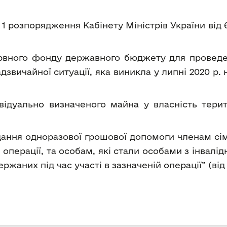
1 розпорядження Кабінету Міністрів України від 6 т
ервного фонду державного бюджету для проведе
надзвичайної ситуації, яка виникла у липні 2020 р. 
ідуально визначеного майна у власність терито
ання одноразової грошової допомоги членам сіме
 операції, та особам, які стали особами з інвалід
жаних під час участі в зазначеній операції” (від 