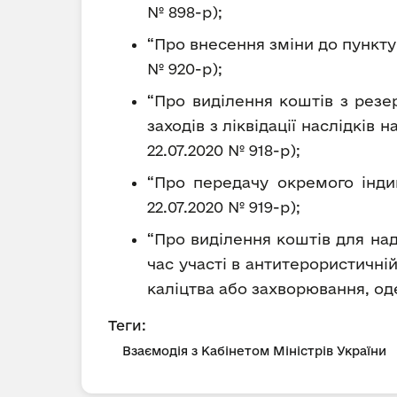
№ 898-р);
“Про внесення зміни до пункту 
№ 920-р);
“Про виділення коштів з рез
заходів з ліквідації наслідків 
22.07.2020 № 918-р);
“Про передачу окремого індив
22.07.2020 № 919-р);
“Про виділення коштів для над
час участі в антитерористичній
каліцтва або захворювання, одер
Теги:
Взаємодія з Кабінетом Міністрів України