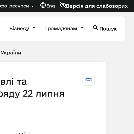
Версія для слабозорих
нфо-ресурси
Eng
Бізнесу
Громадянам
Пошук
 України
влі та
ряду 22 липня