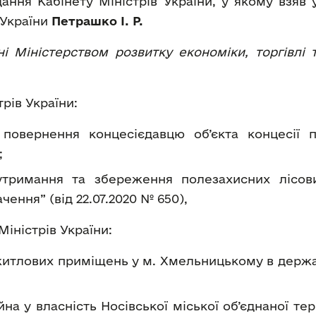
дання Кабінету Міністрів України, у якому взяв 
 України
Петрашко І. Р.
і Міністерством розвитку економіки, торгівлі 
рів України:
повернення концесієдавцю об’єкта концесії п
;
тримання та збереження полезахисних лісов
ення” (від 22.07.2020 № 650),
іністрів України:
тлових приміщень у м. Хмельницькому в державну
а у власність Носівської міської об’єднаної тери