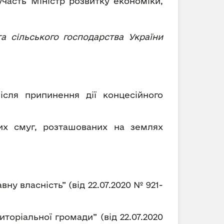
участь Міністр розвитку економіки,
та сільського господарства України
ісля припинення дії концесійного
их смуг, розташованих на землях
 власність” (від 22.07.2020 № 921-
торіальної громади” (від 22.07.2020