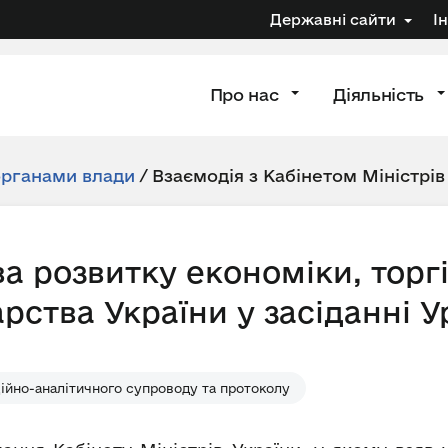
Державні сайти
І
Про нас
Діяльність
органами влади
/
Взаємодія з Кабінетом Міністрів
а розвитку економіки, торгі
рства України у засіданні У
ійно-аналітичного супроводу та протоколу