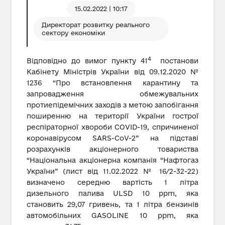
15.02.2022 | 10:17
Директорат розвитку реального
сектору економіки
4
Відповідно до вимог пункту 41
постанови
Кабінету Міністрів України від 09.12.2020 №
1236 “Про встановлення карантину та
запровадження обмежувальних
протиепідемічних заходів з метою запобігання
поширенню на території України гострої
респіраторної хвороби COVID-19, спричиненої
коронавірусом SARS-CoV-2” на підставі
розрахунків акціонерного товариства
“Національна акціонерна компанія “Нафтогаз
України” (лист від 11.02.2022 № 16/2-32-22)
визначено середню вартість 1 літра
дизельного палива ULSD 10 ppm, яка
становить 29,07 гривень, та 1 літра бензинів
автомобільних GASOLINE 10 ppm, яка