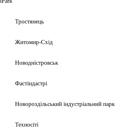
iPark
Тростянець
Житомир-Схід
Новодністровськ
Фастіндастрі
Новороздільський індустріальний парк
Техносіті