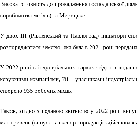
Висока готовність до провадження господарської діяль
виробництва меблів) та Мироцьке.
У двох ІП (Рівненський та Павлоград) ініціатори ств
розпоряджатися землею, яка була в 2021 році передан
У 2022 році в індустріальних парках згідно з подан
керуючими компаніями, 78 – учасниками індустріальни
створено 935 робочих місць.
Також, згідно з поданою звітністю у 2022 році випу
млн гривень (випуск та експорт продукції здійснював