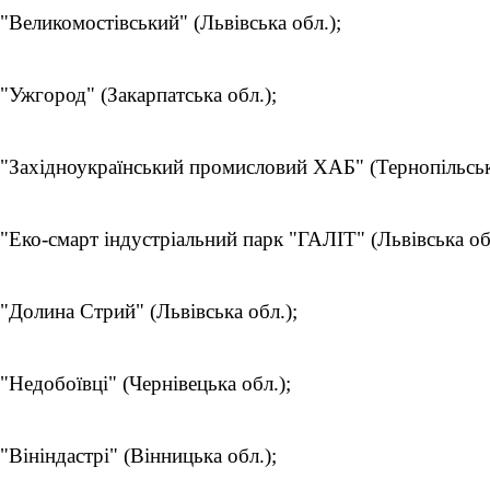
"Великомостівський" (Львівська обл.);
"Ужгород" (Закарпатська обл.);
"Західноукраїнський промисловий ХАБ" (Тернопільськ
"Еко-смарт індустріальний парк "ГАЛІТ" (Львівська об
"Долина Стрий" (Львівська обл.);
"Недобоївці" (Чернівецька обл.);
"Вініндастрі" (Вінницька обл.);