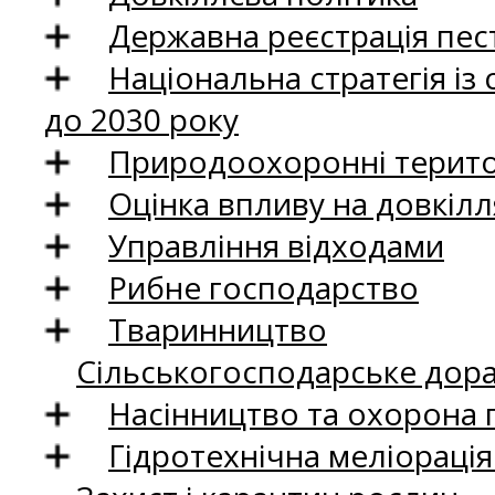
Державна реєстрація пест
Національна стратегія із
до 2030 року
Природоохоронні територ
Оцінка впливу на довкілл
Управління відходами
Рибне господарство
Тваринництво
Сільськогосподарське дор
Насінництво та охорона 
Гідротехнічна меліораці