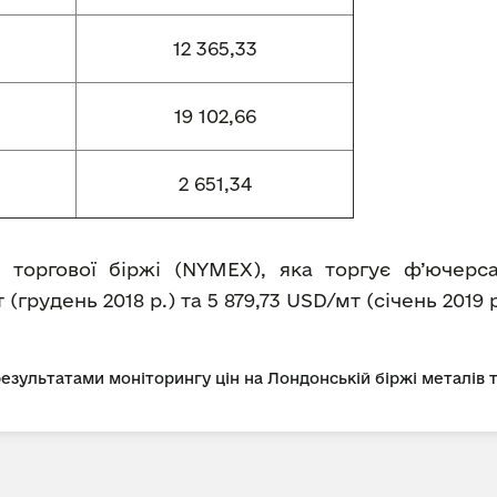
12 365,33
19 102,66
2 651,34
 торгової біржі (NYMEX), яка торгує ф’ючерс
(грудень 2018 р.) та 5 879,73 USD/мт (січень 2019 р
 результатами моніторингу цін на Лондонській біржі металів 