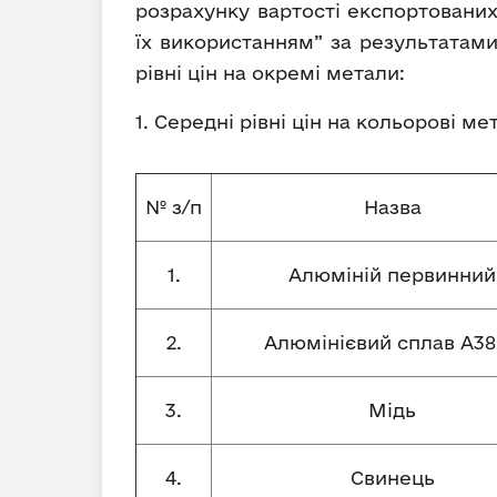
розрахунку вартості експортованих
їх використанням” за результатами
рівні цін на окремі метали:
1. Середні рівні цін на кольорові м
№ з/п
Назва
1.
Алюміній первинний
2.
Алюмінієвий сплав А38
3.
Мідь
4.
Свинець