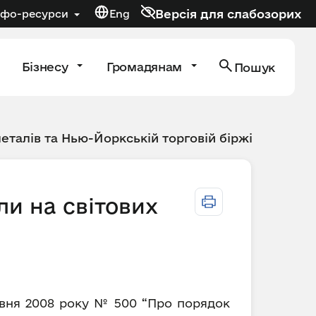
Версія для слабозорих
нфо-ресурси
Eng
Бізнесу
Громадянам
Пошук
металів та Нью-Йоркській торговій біржі
ли на світових
равня 2008 року № 500 “Про порядок