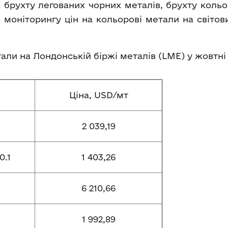
 брухту легованих чорних металів, брухту кольо
 моніторингу цін на кольорові метали на світо
етали на Лондонській біржі металів (LME) у жовтні
Ціна, USD/мт
2 039,19
0.1
1 403,26
6 210,66
1 992,89