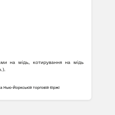
ами на мідь, котирування на мідь
.).
та Нью-Йоркській торговій біржі