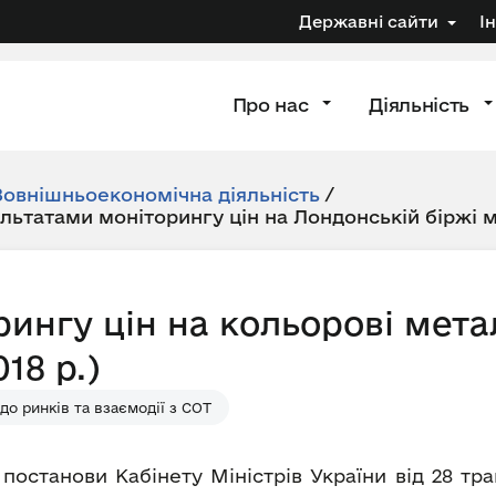
Державні сайти
І
Про нас
Діяльність
Зовнішньоекономічна діяльність
/
ультатами моніторингу цін на Лондонській біржі 
рингу цін на кольорові мета
18 р.)
о ринків та взаємодії з СОТ
 постанови Кабінету Міністрів України від 28 т