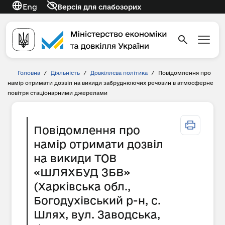
Eng
Версія для слабозорих
Головна
/
Діяльність
/
Довкіллєва політика
/
Повідомлення про
намір отримати дозвіл на викиди забруднюючих речовин в атмосферне
повітря стаціонарними джерелами
Повідомлення про
намір отримати дозвіл
на викиди ТОВ
«ШЛЯХБУД ЗБВ»
(Харківська обл.,
Богодухівський р-н, с.
Шлях, вул. Заводська,