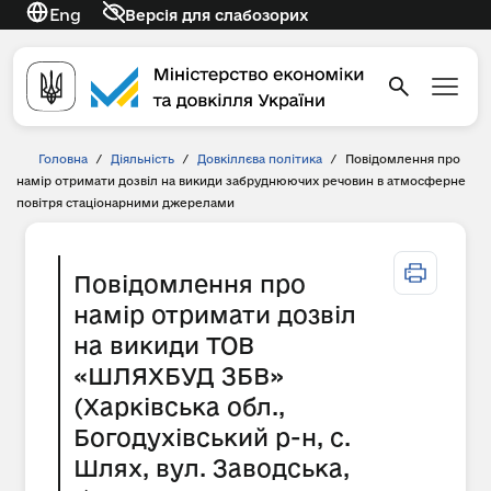
Eng
Версія для слабозорих
Головна
/
Діяльність
/
Довкіллєва політика
/
Повідомлення про
намір отримати дозвіл на викиди забруднюючих речовин в атмосферне
повітря стаціонарними джерелами
Повідомлення про
намір отримати дозвіл
на викиди ТОВ
«ШЛЯХБУД ЗБВ»
(Харківська обл.,
Богодухівський р-н, с.
Шлях, вул. Заводська,