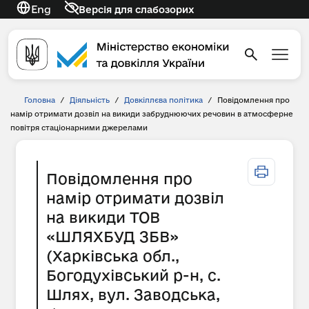
Eng
Версія для слабозорих
Головна
/
Діяльність
/
Довкіллєва політика
/
Повідомлення про
намір отримати дозвіл на викиди забруднюючих речовин в атмосферне
повітря стаціонарними джерелами
Повідомлення про
намір отримати дозвіл
на викиди ТОВ
«ШЛЯХБУД ЗБВ»
(Харківська обл.,
Богодухівський р-н, с.
Шлях, вул. Заводська,