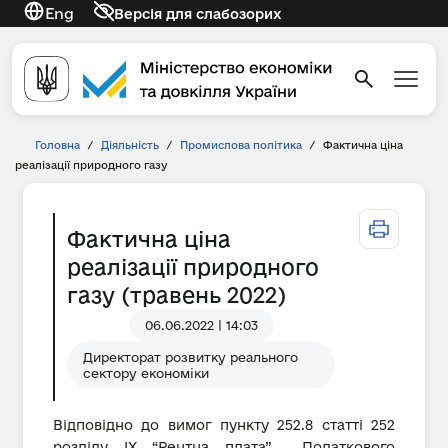
Eng
Версія для слабозорих
Головна
/
Діяльність
/
Промислова політика
/
Фактична ціна
реалізації природного газу
Фактична ціна
реалізації природного
газу (травень 2022)
06.06.2022 | 14:03
Директорат розвитку реального
сектору економіки
Відповідно до вимог пункту 252.8 статті 252
розділу IX “Рентна плата” Податкового