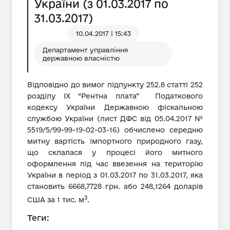
України (з 01.03.2017 по
31.03.2017)
10.04.2017 | 15:43
Департамент управління
державною власністю
Відповідно до вимог підпункту 252.8 статті 252
розділу IX “Рентна плата” Податкового
кодексу України Державною фіскальною
службою України (лист ДФС від 05.04.2017 №
5519/5/99-99-19-02-03-16) обчислено середню
митну вартість імпортного природного газу,
що склалася у процесі його митного
оформлення під час ввезення на територію
України в період з 01.03.2017 по 31.03.2017, яка
становить 6668,7728 грн. або 248,1264 доларів
3
США за 1 тис. м
.
Теги: