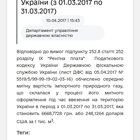
України (з 01.03.2017 по
31.03.2017)
10.04.2017 | 15:43
Департамент управління
державною власністю
Відповідно до вимог підпункту 252.8 статті 252
розділу IX “Рентна плата” Податкового
кодексу України Державною фіскальною
службою України (лист ДФС від 05.04.2017 №
5519/5/99-99-19-02-03-16) обчислено середню
митну вартість імпортного природного газу,
що склалася у процесі його митного
оформлення під час ввезення на територію
України в період з 01.03.2017 по 31.03.2017, яка
становить 6668,7728 грн. або 248,1264 доларів
3
США за 1 тис. м
.
Теги: