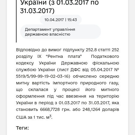
України (з 01.03.2017 по
31.03.2017)
10.04.2017 | 15:43
Департамент управління
державною власністю
Відповідно до вимог підпункту 252.8 статті 252
розділу IX “Рентна плата” Податкового
кодексу України Державною фіскальною
службою України (лист ДФС від 05.04.2017 №
5519/5/99-99-19-02-03-16) обчислено середню
митну вартість імпортного природного газу,
що склалася у процесі його митного
оформлення під час ввезення на територію
України в період з 01.03.2017 по 31.03.2017, яка
становить 6668,7728 грн. або 248,1264 доларів
3
США за 1 тис. м
.
Теги: