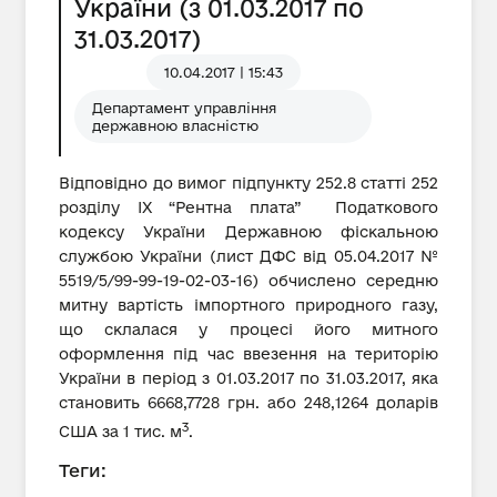
України (з 01.03.2017 по
31.03.2017)
10.04.2017 | 15:43
Департамент управління
державною власністю
Відповідно до вимог підпункту 252.8 статті 252
розділу IX “Рентна плата” Податкового
кодексу України Державною фіскальною
службою України (лист ДФС від 05.04.2017 №
5519/5/99-99-19-02-03-16) обчислено середню
митну вартість імпортного природного газу,
що склалася у процесі його митного
оформлення під час ввезення на територію
України в період з 01.03.2017 по 31.03.2017, яка
становить 6668,7728 грн. або 248,1264 доларів
3
США за 1 тис. м
.
Теги: