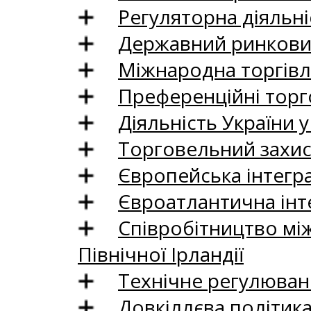
Регуляторна діяльні
Державний ринковий
Міжнародна торгівл
Преференційні торг
Діяльність України у
Торговельний захис
Європейська інтегр
Євроатлантична інт
Співробітництво між
Північної Ірландії
Технічне регулюван
Довкіллєва політик