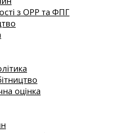
лин
сті з ОРР та ФПГ
цтво
а
олітика
бітництво
чна оцінка
ин