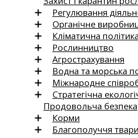
Захист і карантин рос
Регулювання діяльно
Органічне виробни
Кліматична політик
Рослинництво
Агрострахування
Водна та морська п
Міжнародне співро
Стратегічна екологі
Продовольча безпека
Корми
Благополуччя твар