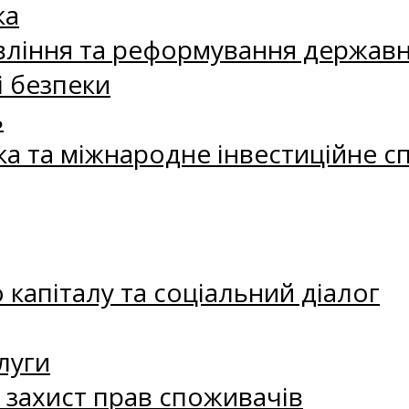
ка
ління та реформування державн
і безпеки
ь
ка та міжнародне інвестиційне с
капіталу та соціальний діалог
луги
а захист прав споживачів