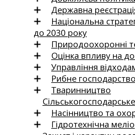
Державна реєстрація
Національна стратег
до 2030 року
Природоохоронні те
Оцінка впливу на до
Управління відхода
Рибне господарств
Тваринництво
Сільськогосподарськ
Насінництво та охо
Гідротехнічна меліо