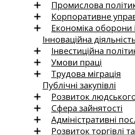
Промислова політи
Корпоративне управ
Економіка оборони 
Інноваційна діяльніст
Інвестиційна політи
Умови праці
Трудова міграція
Публічні закупівлі
Розвиток людського 
Сфера зайнятості
Адміністративні пос
Розвиток торгівлі т