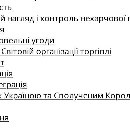
сть
 нагляд і контроль нехарчової 
я
овельні угоди
 Світовій організації торгівлі
т
ація
еграція
 Україною та Сполученим Королі
ня
а