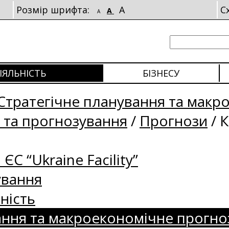
Розмір шрифта:
A
С
A
A
ІЯЛЬНІСТЬ
БІЗНЕСУ
Стратегічне планування та макр
 та прогнозування
/
Прогнози
/
К
 ЄС “Ukraine Facility”
ування
ність
ання та макроекономічне прогно