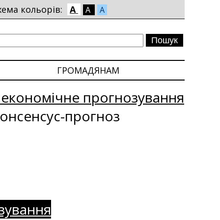
хема кольорів:
A
A
A
ГРОМАДЯНАМ
оекономічне прогнозування
онсенсус-прогноз
зування