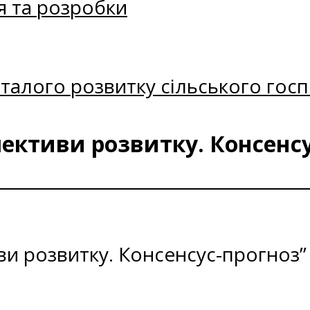
я та розробки
талого розвитку сільського госп
пективи розвитку. Консенсу
ви розвитку. Консенсус-прогноз”