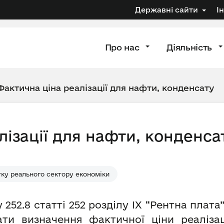
Державні сайти
І
Про нас
Діяльність
Фактична ціна реалізації для нафти, конденсату
лізації для нафти, конденса
ку реального сектору економіки
 252.8 статті 252 розділу IX “Рентна плат
ати визначення фактичної ціни реалізац