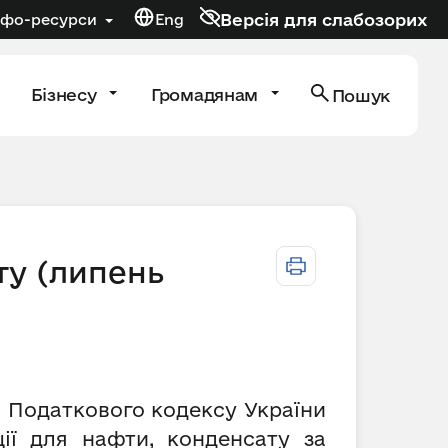
Версія для слабозорих
нфо-ресурси
Eng
Бізнесу
Громадянам
Пошук
ту (липень
а” Податкового кодексу України
ії для нафти, конденсату за