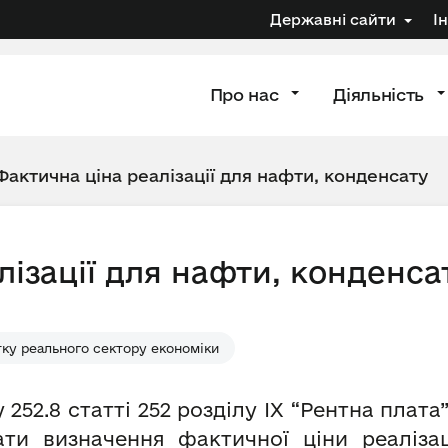
Державні сайти
І
Про нас
Діяльність
Фактична ціна реалізації для нафти, конденсату
лізації для нафти, конденса
ку реального сектору економіки
 252.8 статті 252 розділу IX “Рентна плат
ати визначення фактичної ціни реалізац