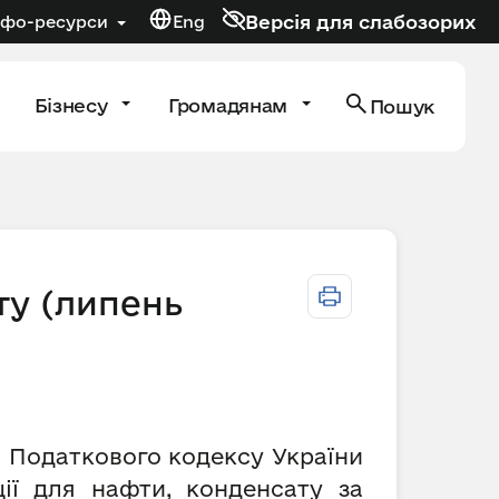
Версія для слабозорих
нфо-ресурси
Eng
Бізнесу
Громадянам
Пошук
ту (липень
а” Податкового кодексу України
ії для нафти, конденсату за