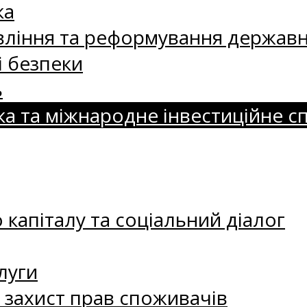
ка
ління та реформування державн
і безпеки
ь
ка та міжнародне інвестиційне с
капіталу та соціальний діалог
луги
а захист прав споживачів