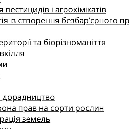
 пестицидів і агрохімікатів
ія із створення безбар’єрного пр
риторії та біорізноманіття
вкілля
ми
о
е дорадництво
рона прав на сорти рослин
рація земель