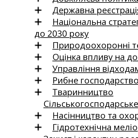
Державна реєстрація
Національна стратег
до 2030 року
Природоохоронні те
Оцінка впливу на до
Управління відхода
Рибне господарств
Тваринництво
Сільськогосподарськ
Насінництво та охо
Гідротехнічна меліо