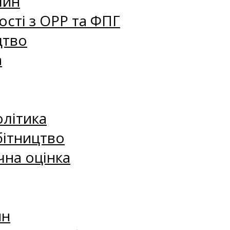
лин
сті з ОРР та ФПГ
цтво
а
олітика
бітництво
чна оцінка
ин