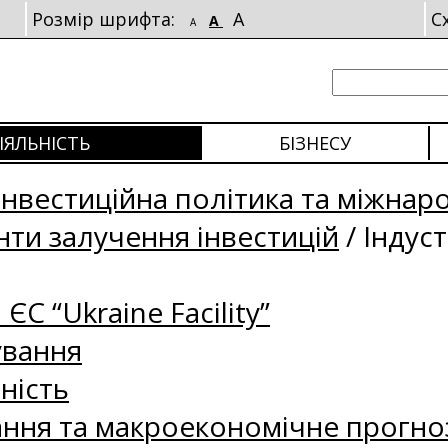
Розмір шрифта:
A
С
A
A
ІЯЛЬНІСТЬ
БІЗНЕСУ
Інвестиційна політика та міжнар
нти залучення інвестицій
/
Індуст
 ЄС “Ukraine Facility”
ування
ність
ання та макроекономічне прогно