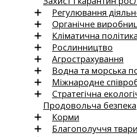
Захист і карантин рос
Регулювання діяльно
Органічне виробни
Кліматична політик
Рослинництво
Агрострахування
Водна та морська п
Міжнародне співро
Стратегічна екологі
Продовольча безпека
Корми
Благополуччя твар