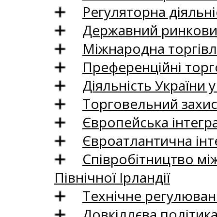
Регуляторна діяльні
Державний ринковий
Міжнародна торгівл
Преференційні торг
Діяльність України у
Торговельний захис
Європейська інтегр
Євроатлантична інт
Співробітництво між
Північної Ірландії
Технічне регулюван
Довкіллєва політик