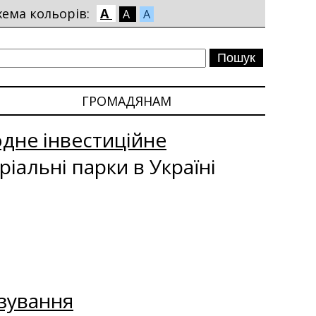
хема кольорів:
A
A
A
ГРОМАДЯНАМ
одне інвестиційне
ріальні парки в Україні
зування