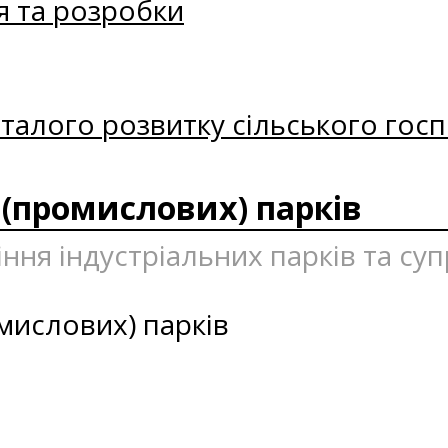
я та розробки
талого розвитку сільського госп
 (промислових) парків
іння індустріальних парків та су
мислових) парків