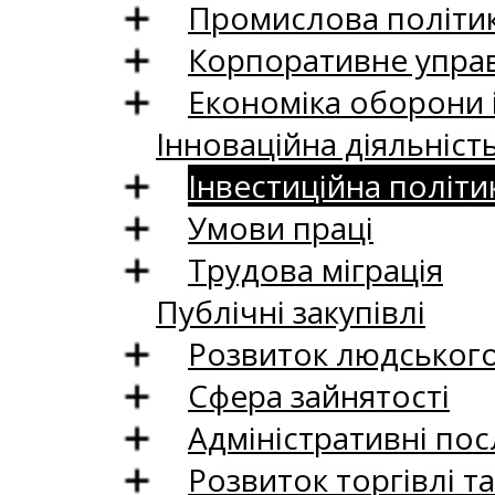
Промислова політи
Корпоративне управ
Економіка оборони 
Інноваційна діяльніст
Інвестиційна політи
Умови праці
Трудова міграція
Публічні закупівлі
Розвиток людського 
Сфера зайнятості
Адміністративні пос
Розвиток торгівлі т