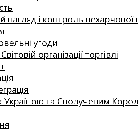
сть
 нагляд і контроль нехарчової 
я
овельні угоди
 Світовій організації торгівлі
т
ація
еграція
 Україною та Сполученим Королі
ня
а