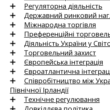
Регуляторна діяльність
Державний ринковий нагл
Міжнародна торгівля
Преференційні торговель
Діяльність України у Світо
Торговельний захист
Європейська інтеграція
Євроатлантична інтеграц
Співробітництво між Укр
Північної Ірландії
Технічне регулювання
Довкіллєва політика