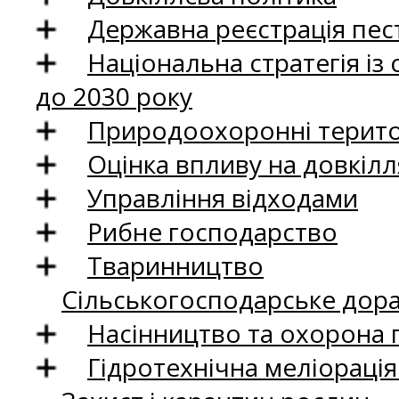
Державна реєстрація пест
Національна стратегія із
до 2030 року
Природоохоронні територ
Оцінка впливу на довкілл
Управління відходами
Рибне господарство
Тваринництво
Сільськогосподарське дор
Насінництво та охорона 
Гідротехнічна меліораці