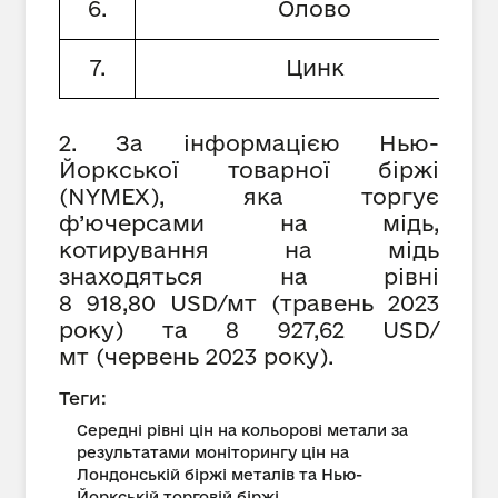
6.
Олово
7.
Цинк
2. За інформацією Нью-
Йоркської товарної біржі
(NYMEX), яка торгує
ф’ючерсами на мідь,
котирування на мідь
знаходяться на рівні
8 918,80 USD/мт (травень 2023
року) та 8 927,62 USD/
мт (червень 2023 року).
Теги:
Середні рівні цін на кольорові метали за
результатами моніторингу цін на
Лондонській біржі металів та Нью-
Йоркській торговій біржі