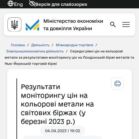
Eng
Версія для слабозорих
Головна
/
Діяльність
/
Міжнародна торгівля
/
Зовнішньоекономічна діяльність
/
Середні рівні цін на кольорові
метали за результатами моніторингу цін на Лондонській біржі металів та
Нью-Йоркській торговій біржі
Результати
моніторингу цін на
кольорові метали на
світових біржах (у
березні 2023 р.)
04.04.2023 | 19:02