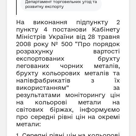
Департамент торговельних угод та
розвитку експорту
На виконання підпункту 2
пункту 4 постанови Кабінету
Міністрів України від 28 травня
2008 року № 500 “Про порядок
розрахунку вартості
експортованих брухту
легованих чорних металів,
брухту кольорових металів та
напівфабрикатів з їх
використанням” за
результатами моніторингу цін
на кольорові метали на
світових біржах, інформуємо
про середні рівні цін на окремі
метали:
1. Середні рівні цін на кольорові