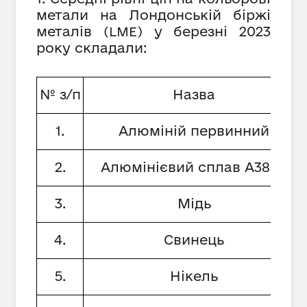
метали на Лондонській біржі
металів
у березні 2023
(
LME
)
року складали:
№ з/п
Назва
1.
Алюміній первинний
2.
Алюмінієвий сплав А380.1
3.
Мідь
4.
Свинець
5.
Нікель