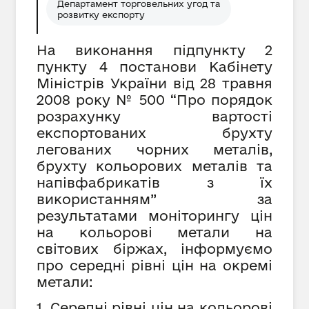
Департамент торговельних угод та
розвитку експорту
На виконання підпункту 2
пункту 4 постанови Кабінету
Міністрів України від 28 травня
2008 року № 500 “Про порядок
розрахунку вартості
експортованих брухту
легованих чорних металів,
брухту кольорових металів та
напівфабрикатів з їх
використанням” за
результатами моніторингу цін
на кольорові метали на
світових біржах, інформуємо
про середні рівні цін на окремі
метали:
1. Середні рівні цін на кольорові