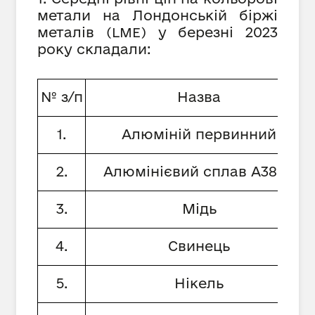
метали на Лондонській біржі
металів
у березні 2023
(
LME
)
року складали:
№ з/п
Назва
1.
Алюміній первинний
2.
Алюмінієвий сплав А380.1
3.
Мідь
4.
Свинець
5.
Нікель