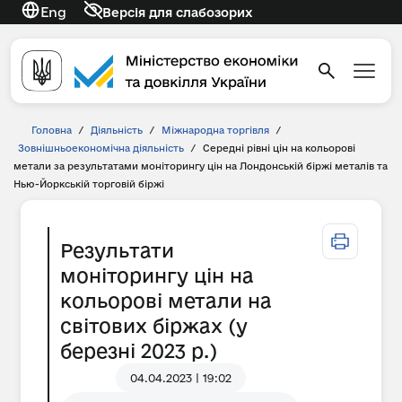
Eng
Версія для слабозорих
Головна
/
Діяльність
/
Міжнародна торгівля
/
Зовнішньоекономічна діяльність
/
Середні рівні цін на кольорові
метали за результатами моніторингу цін на Лондонській біржі металів та
Нью-Йоркській торговій біржі
Результати
моніторингу цін на
кольорові метали на
світових біржах (у
березні 2023 р.)
04.04.2023 | 19:02