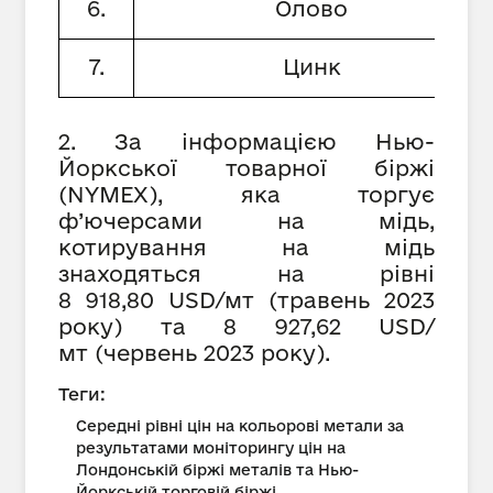
6.
Олово
7.
Цинк
2. За інформацією Нью-
Йоркської товарної біржі
(NYMEX), яка торгує
ф’ючерсами на мідь,
котирування на мідь
знаходяться на рівні
8 918,80 USD/мт (травень 2023
року) та 8 927,62 USD/
мт (червень 2023 року).
Теги:
Середні рівні цін на кольорові метали за
результатами моніторингу цін на
Лондонській біржі металів та Нью-
Йоркській торговій біржі