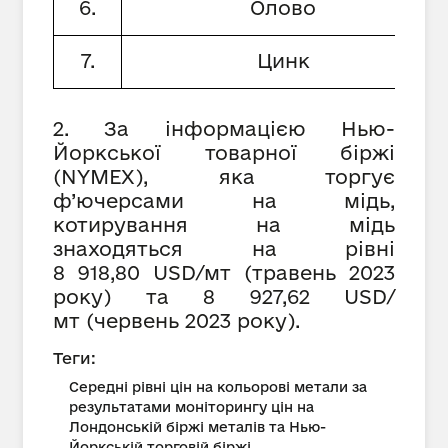
6.
Олово
7.
Цинк
2. За інформацією Нью-
Йоркської товарної біржі
(NYMEX), яка торгує
ф’ючерсами на мідь,
котирування на мідь
знаходяться на рівні
8 918,80 USD/мт (травень 2023
року) та 8 927,62 USD/
мт (червень 2023 року).
Теги:
Середні рівні цін на кольорові метали за
результатами моніторингу цін на
Лондонській біржі металів та Нью-
Йоркській торговій біржі