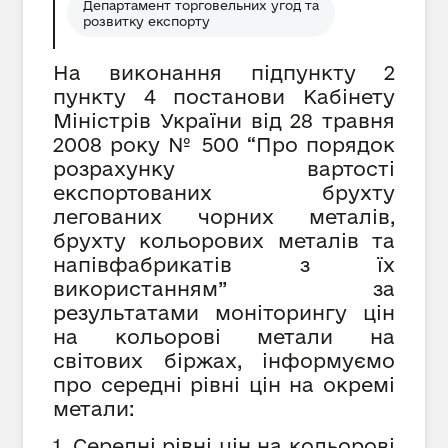
Департамент торговельних угод та
розвитку експорту
На виконання підпункту 2
пункту 4 постанови Кабінету
Міністрів України від 28 травня
2008 року № 500 “Про порядок
розрахунку вартості
експортованих брухту
легованих чорних металів,
брухту кольорових металів та
напівфабрикатів з їх
використанням” за
результатами моніторингу цін
на кольорові метали на
світових біржах, інформуємо
про середні рівні цін на окремі
метали:
1. Середні рівні цін на кольорові