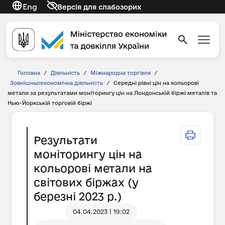
Eng
Версія для слабозорих
Головна
/
Діяльність
/
Міжнародна торгівля
/
Зовнішньоекономічна діяльність
/
Середні рівні цін на кольорові
метали за результатами моніторингу цін на Лондонській біржі металів та
Нью-Йоркській торговій біржі
Результати
моніторингу цін на
кольорові метали на
світових біржах (у
березні 2023 р.)
04.04.2023 | 19:02