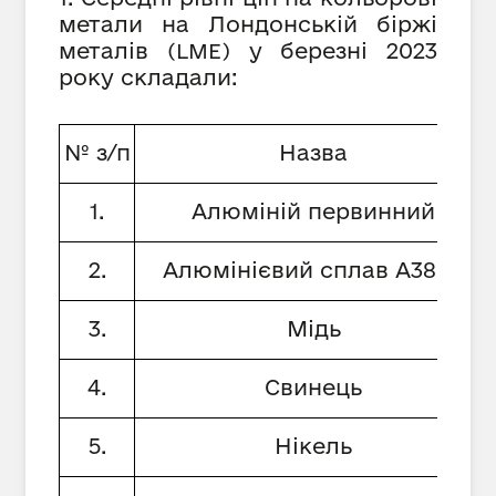
метали на Лондонській біржі
металів
у березні 2023
(
LME
)
року складали:
№ з/п
Назва
1.
Алюміній первинний
2.
Алюмінієвий сплав А380.1
3.
Мідь
4.
Свинець
5.
Нікель