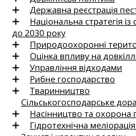
Державна реєстрація пест
Національна стратегія із
до 2030 року
Природоохоронні територ
Оцінка впливу на довкілл
Управління відходами
Рибне господарство
Тваринництво
Сільськогосподарське дор
Насінництво та охорона 
Гідротехнічна меліораці