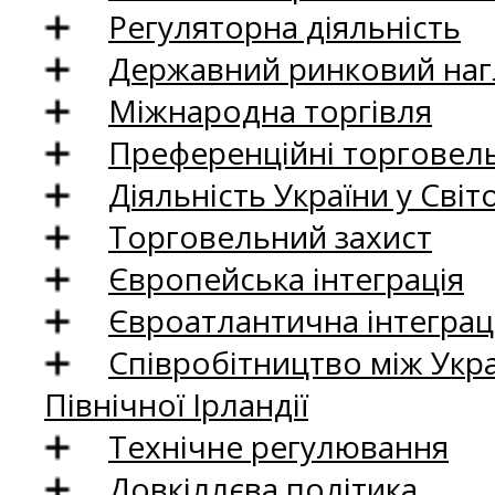
Регуляторна діяльність
Державний ринковий нагл
Міжнародна торгівля
Преференційні торговель
Діяльність України у Світо
Торговельний захист
Європейська інтеграція
Євроатлантична інтеграц
Співробітництво між Укр
Північної Ірландії
Технічне регулювання
Довкіллєва політика